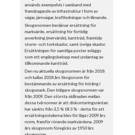
används exempelvis i samband med
framdragande av infrastruktur i form av
vägar, järnvägar, kraftledningar och liknande.
Skogsnormen beräknar ersättning för
markvärde, ersättning för förtidig
avverkning (mervärde), kantträd, framtida
storm- och torkskador, samt övriga skador.
Ersättningen för samtliga poster erläggs
som ett engångsbelopp med undantag av
tillkommande kantträd.
Den nu aktuella skogsnormen är från 2018
och kallas 2018 års Skogsnorm för
bestämmande av ersättning för intrång i
skogsmark. Den tidigare skogsnormen var
från 2009. Den största skillnaden mellan
dessa två normer är att diskonteringsräntan
har sänkts från 3,5 % till 3 % - detta för att
ersättningsnivåerna blev för låga i 2009 års
norm, framför rörande markvärdena. 2009
års skogsnorm föregicks av 1950 års
skogsnorm.