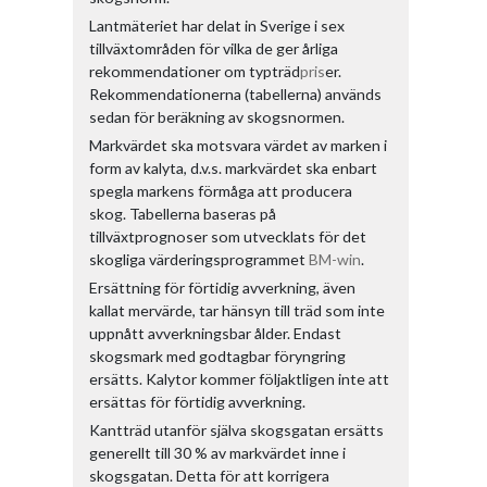
Lantmäteriet har delat in Sverige i sex
tillväxtområden för vilka de ger årliga
rekommendationer om typträd
pris
er.
Rekommendationerna (tabellerna) används
sedan för beräkning av skogsnormen.
Markvärdet ska motsvara värdet av marken i
form av kalyta, d.v.s. markvärdet ska enbart
spegla markens förmåga att producera
skog. Tabellerna baseras på
tillväxtprognoser som utvecklats för det
skogliga värderingsprogrammet
BM-win
.
Ersättning för förtidig avverkning, även
kallat mervärde, tar hänsyn till träd som inte
uppnått avverkningsbar ålder. Endast
skogsmark med godtagbar föryngring
ersätts. Kalytor kommer följaktligen inte att
ersättas för förtidig avverkning.
Kantträd utanför själva skogsgatan ersätts
generellt till 30 % av markvärdet inne i
skogsgatan. Detta för att korrigera