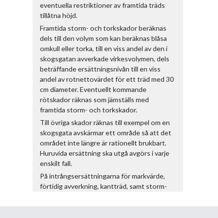
eventuella restriktioner av framtida träds
tillåtna höjd.
Framtida storm- och torkskador beräknas
dels till den volym som kan beräknas blåsa
omkull eller torka, till en viss andel av den i
skogsgatan avverkade virkesvolymen, dels
beträffande ersättningsnivån till en viss
andel av rotnettovärdet för ett träd med 30
cm diameter. Eventuellt kommande
rötskador räknas som jämställs med
framtida storm- och torkskador.
Till övriga skador räknas till exempel om en
skogsgata avskärmar ett område så att det
området inte längre är rationellt brukbart.
Huruvida ersättning ska utgå avgörs i varje
enskilt fall.
På intrångsersättningarna för markvärde,
förtidig avverkning, kantträd, samt storm-
och torkskador utgår ett påslag med 25 %.