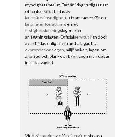
myndighetsbeslut. Det är i dag vanligast att
official
servitut
bildas av
lantmäterimyndighet
en inom ramen för en
lantmäteriförrättning
enligt
fastighetsbildning
slagen eller
anläggningslagen. Official
servitut
kan dock
även bildas enligt flera andra lagar, bl.a.
expropriationslagen
, miljöbalken, lagen om
ägofred och plan- och bygglagen men det är
inte lika vanligt.
Vid inrättande av official
servitut
sker en