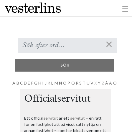
×
☰
NVDB
Nybildning av fastighet
Nybyggnadskarta
Nyttjanderätt
Näringsfastighet
O
Obligationsrätt
Offentlig rätt
SÖK
Officialansvar
Officialinitiativ
A
B
C
D
E
F
G
H
I
J
K
L
M
N
O
P
Q
R
S
T
U
V
X
Y
Z
Å
Ä
Ö
Officialrättighet
Officialservitut
Ett official
servitut
är ett
servitut
– en rätt
för en fastighet att på visst sätt nyttja en
annan fastighet – som har bildats genom ett