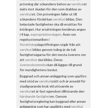
prövning där sökandens behov av
servitut
et
mäts mot skadan för den som drabbas av
servitut
et. Om prövningen faller ut till
sökandens fördel kan
servitut
bildas. Den
belastade fastigheten ska då ersättas för
intrånget. Hur ersättningen beräknas anges
i 4 kap.
expropriationslagen
. Även om
regelsystematiken i
förrättning
slagstiftningen utgår från att
servitut
bildas genom tvång är de två
fastighetsägarna för det mesta överens om
att
servitut
ska bildas. Deras
överenskommelse
kan då läggas till grund
för myndighetens beslut.
Byggnad och annan anläggning som uppförs
med stöd av
servitut
srätt och är avsedd för
stadigvarande bruk vid utövande av
servitut
et är fast egendom tillhörande den
härskande fastighet
en. Genom
fastighetsreglering kan byggnad eller annan
anläggning som har upplåtits med
servitut