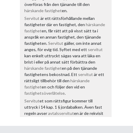
överföras från den tjänande till den
härskande fastighet
en.
Servitut
är ett rättsförhållande mellan
fastigheter där en fastighet, den
härskande
fastighet
en, får rätt att på visst sätt ta i
anspråk en annan fastighet, den tjänande
fastigheten.
Servitut
gäller, om inte annat
anges, för evig tid. Syftet med ett
servitut
kan enkelt uttryckt sägas vara att läka en
brist i eller på annat sätt förbättra den
härskande fastighet
en på den tjänande
fastighetens bekostnad. Ett
servitut
är ett
rättsligt tillbehör till den
härskande
fastighet
en och följer den vid en
fastighetsöverlåtelse
.
Servitut
et som rättsfigur kommer till
uttryck i 14 kap. 1 § jordabalken. Även fast
regeln avser
avtalsservitut
en är de rekvisit
som där anges allmängiltiga för alla
servitut
.