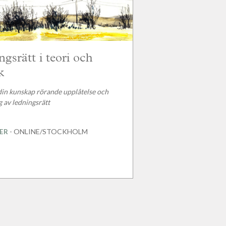
gsrätt i teori och
k
din kunskap rörande upplåtelse och
g av ledningsrätt
- ONLINE/STOCKHOLM
ER