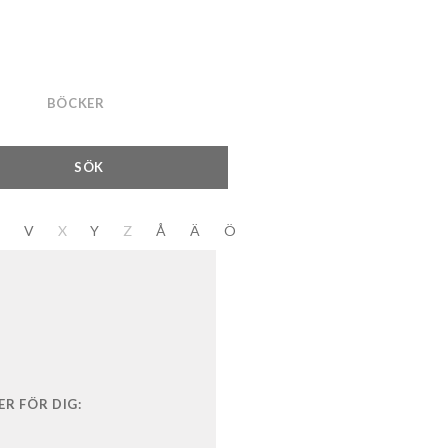
BÖCKER
SÖK
V
X
Y
Z
Å
Ä
Ö
R FÖR DIG: