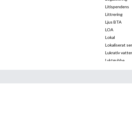
Litispendens
Littrering
Ljus BTA
LOA
Lokal
Lokaliserat se
Lukrativ vatte
Lyktgubbe
Länsstyrelsen
Lösöre
M
Kont
Mall servitutsa
Markanvisning
Skick
Markavvattnin
Markexploater
Marklov
Marknadsvärd