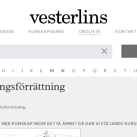
stadsplan och tomtindelning (1907:67)
037) om äganderättsutredning och legalisering
50) om förvaltning av samfälligheter
URSER
KUNSKAPSBANK
ORDLISTA
KONTAKT
rättning
sult
H
I
J
K
L
M
N
O
P
Q
R
S
T
U
ndighet
ngsförrättning
tsförrättning
.
 MER KUNSKAP INOM DETTA ÄMNE? DÅ HAR VI FÖLJANDE KURSE