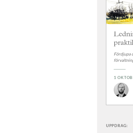
Lednin
prakti
Fördjupa 
förvaltnin
1 OKTOB
UPPDRAG: