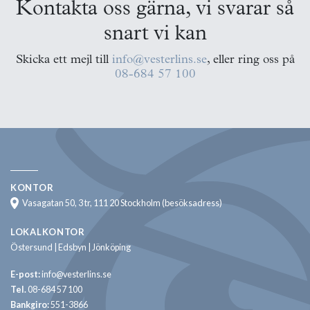
Kontakta oss gärna, vi svarar så
snart vi kan
Skicka ett mejl till
info@vesterlins.se
, eller ring oss på
08-684 57 100
KONTOR
Vasagatan 50, 3 tr, 111 20 Stockholm (besöksadress)
LOKALKONTOR
Östersund | Edsbyn | Jönköping
E-post:
info@vesterlins.se
Tel.
08-684 57 100
Bankgiro:
551-3866