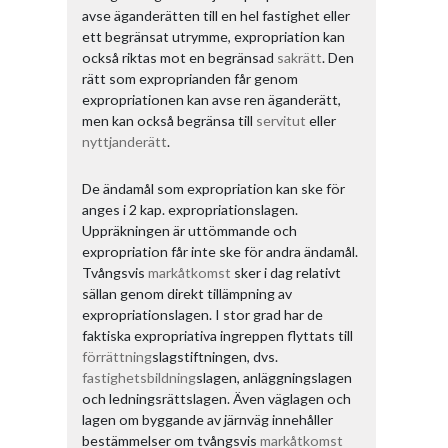
avse äganderätten till en hel fastighet eller
ett begränsat utrymme, expropriation kan
också riktas mot en begränsad
sakrätt
. Den
rätt som exproprianden får genom
expropriationen kan avse ren äganderätt,
men kan också begränsa till
servitut
eller
nyttjanderätt
.
De ändamål som expropriation kan ske för
anges i 2 kap. expropriationslagen.
Uppräkningen är uttömmande och
expropriation får inte ske för andra ändamål.
Tvångsvis
markåtkomst
sker i dag relativt
sällan genom direkt tillämpning av
expropriationslagen. I stor grad har de
faktiska expropriativa ingreppen flyttats till
förrättning
slagstiftningen, dvs.
fastighetsbildning
slagen, anläggningslagen
och ledningsrättslagen. Även väglagen och
lagen om byggande av järnväg innehåller
bestämmelser om tvångsvis
markåtkomst