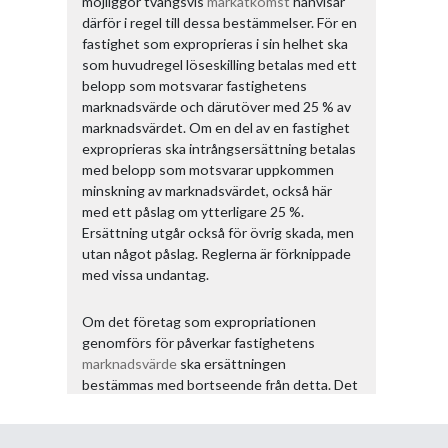
möjliggör tvångsvis
markåtkomst
hänvisar
därför i regel till dessa bestämmelser. För en
fastighet som exproprieras i sin helhet ska
som huvudregel löseskilling betalas med ett
belopp som motsvarar fastighetens
marknadsvärde och därutöver med 25 % av
marknadsvärdet. Om en del av en fastighet
exproprieras ska intrångsersättning betalas
med belopp som motsvarar uppkommen
minskning av marknadsvärdet, också här
med ett påslag om ytterligare 25 %.
Ersättning utgår också för övrig skada, men
utan något påslag. Reglerna är förknippade
med vissa undantag.
Om det företag som expropriationen
genomförs för påverkar fastighetens
marknadsvärde
ska ersättningen
bestämmas med bortseende från detta. Det
följer av
influensregeln
i 4 kap. 2 §
expropriationslagen. Det företag som avses
är orsaken till expropriationen, och