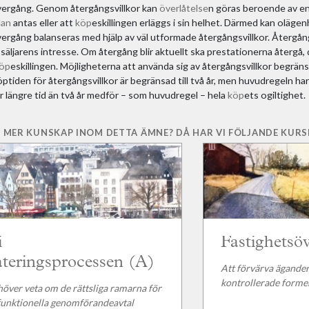
ergång. Genom återgångsvillkor kan
överlåtelse
n göras beroende av en
lan
antas eller att
köp
eskillingen erläggs i sin helhet. Därmed kan oläg
rgång balanseras med hjälp av väl utformade återgångsvillkor. Återgångsv
äljarens intresse. Om återgång blir aktuellt ska prestationerna återgå, d
öp
eskillingen. Möjligheterna att använda sig av återgångsvillkor begränsa
öptiden för återgångsvillkor är begränsad till två år, men huvudregeln ha
r längre tid än två år medför – som huvudregel – hela
köp
ets ogiltighet.
 MER KUNSKAP INOM DETTA ÄMNE? DÅ HAR VI FÖLJANDE KURSE
i
Fastighetsöv
ateringsprocessen (A)
Att förvärva ägander
kontrollerade forme
över veta om de rättsliga ramarna för
 funktionella genomförandeavtal