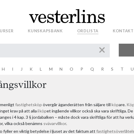
mhet
URSER
KUNSKAPSBANK
ORDLISTA
KONTAKT
e
H
I
J
K
L
M
N
O
P
Q
R
S
T
U
ångsvillkor
rmenligt
fastighetsköp
övergår äganderätten från säljare till
köp
are.
Kö
nget krav på att alla i
köp
et ingående villkor också ska vara skriftliga. D
 anges i 4 kap. 3 § jordabalken – måste dock vara skriftliga för att ha verk
or, vilka också benämns
svävarvillkor
.
 fyller en viktig betydelse i ljuset av det faktum att
fastighetsöverlåtel