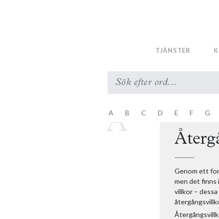
Vattenverksa
Vincinitas
Visare
Vite
TJÄNSTER
K
Väglagen
Y
Yttre utseend
A
B
C
D
E
F
G
Å
Åkernormen
Återg
Genom ett fo
men det finns i
villkor – dessa
återgångsvillk
Återgångsvillko