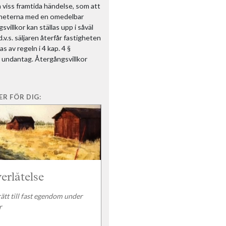
 viss framtida händelse, som att
enheterna med en omedelbar
illkor kan ställas upp i såväl
.v.s. säljaren återfår fastigheten
s av regeln i 4 kap. 4 §
r undantag. Återgångsvillkor
R FÖR DIG:
erlåtelse
ätt till fast egendom under
r