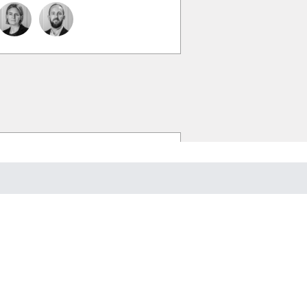
akta oss gärna, vi svarar så snart v
a ett mejl till
info@vesterlins.se
, eller ring oss på
08-684 5