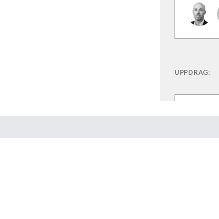
UPPDRAG:
Kont
Skick