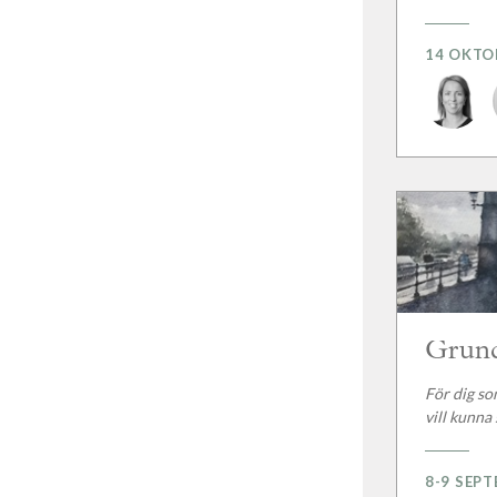
14 OKTO
Grund
För dig so
vill kunna
8-9 SEP