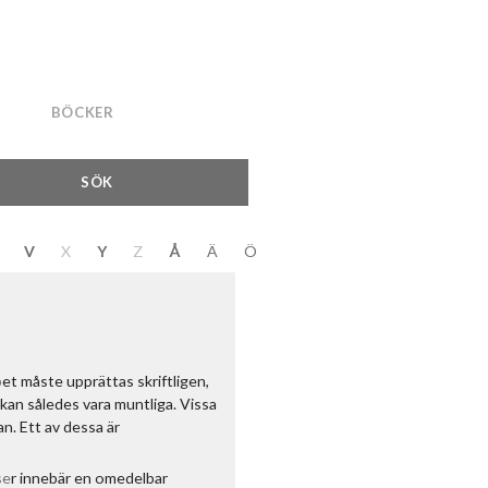
BÖCKER
SÖK
V
X
Y
Z
Å
Ä
Ö
p
et måste upprättas skriftligen,
e kan således vara muntliga. Vissa
an. Ett av dessa är
se
r innebär en omedelbar