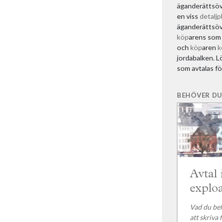
äganderättsöv
en viss
detaljp
äganderättsöve
köp
arens som s
och
köp
aren
k
jordabalken. L
som avtalas fö
BEHÖVER DU
Avtal 
explo
Vad du beh
att skriva