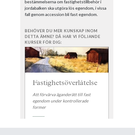
bestämmelserna om fastighetstillbehör i
jordabalken ska utgöra lös egendom, i vissa
fall genom accession bli fast egendom.
BEHÖVER DU MER KUNSKAP INOM
DETTA ÄMNE? DÅ HAR VI FÖLJANDE
KURSER FÖR DIG:
Fastighetsöverlåtelse
Att förvärva äganderätt till fast
egendom under kontrollerade
former
-
INTRESSEANMÄLAN
ONLINE/STOCKHOLM