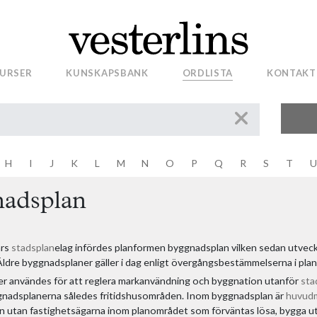
gregler
TA
URSER
KUNSKAPSBANK
ORDLISTA
KONTAKT
 (1947:385)
H
I
J
K
L
M
N
O
P
Q
R
S
T
U
Brandstadga för rikets städer, 8 maj 1874
adsplan
års
stadsplan
elag infördes planformen byggnadsplan vilken sedan utvec
Äldre byggnadsplaner gäller i dag enligt övergångsbestämmelserna i pl
r användes för att reglera markanvändning och byggnation utanför
sta
gnadsplanerna således fritidshusområden. Inom byggnadsplan är
huvud
 utan fastighetsägarna inom planområdet som förväntas lösa, bygga ut 