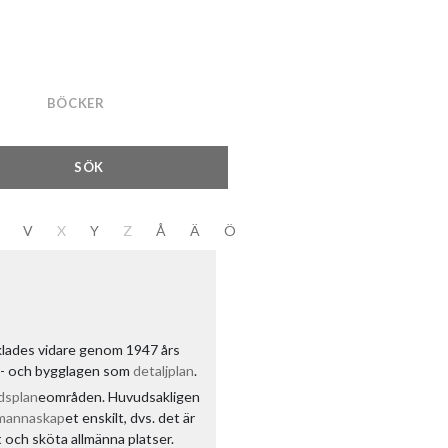
BÖCKER
SÖK
V
X
Y
Z
Å
Ä
Ö
klades vidare genom 1947 års
an- och bygglagen som
detaljplan
.
dsplan
eområden. Huvudsakligen
mannaskap
et enskilt, dvs. det är
och sköta allmänna platser.