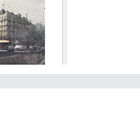
teritjänster
i kan
7 100