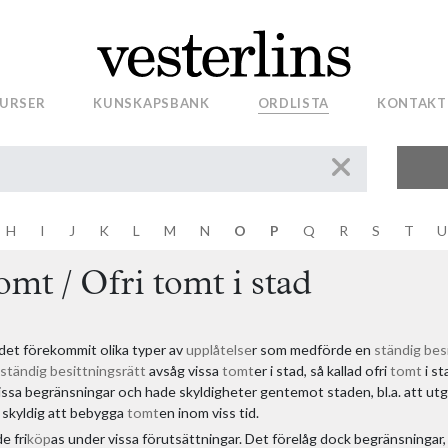
het
tt
URSER
KUNSKAPSBANK
ORDLISTA
KONTAKT
et
t
H
I
J
K
L
M
N
O
P
Q
R
S
T
U
omt / Ofri tomt i stad
 det förekommit olika typer av
upplåtelse
r som medförde en
ständig bes
ständig besittningsrätt
avsåg vissa
tomt
er i stad, så kallad ofri
tomt
i st
ssa begränsningar och hade skyldigheter gentemot staden, bl.a. att ut
a skyldig att bebygga
tomt
en inom viss tid.
e fri
köp
as under vissa förutsättningar. Det förelåg dock begränsningar, 