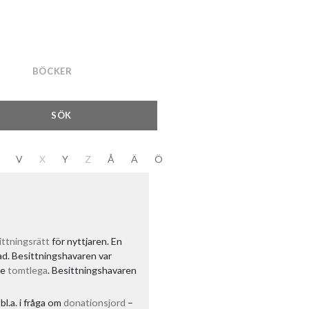
BÖCKER
SÖK
V
X
Y
Z
Å
Ä
Ö
ittningsrätt
för nyttjaren. En
ad. Besittningshavaren var
ge
tomtlega
. Besittningshavaren
bl.a. i fråga om
donationsjord
–