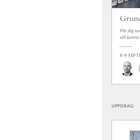
Grund
För dig so
vill kunna
8-9 SEP
UPPDRAG: