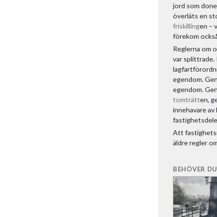
jord som doner
överläts en sto
friskilling
en – 
förekom också 
Reglerna om o
var splittrade
lagfartförordn
egendom. Geno
egendom. Gen
tomträtt
en, g
innehavare av b
fastighetsdel
Att fastighets
äldre regler o
BEHÖVER DU