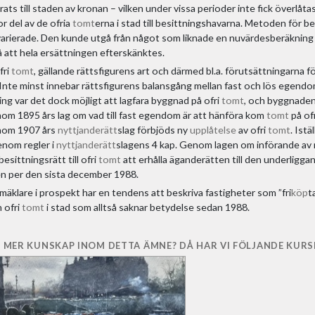
ats till staden av kronan – vilken under vissa perioder inte fick överlå
r del av de ofria
tomt
erna i stad till besittningshavarna. Metoden för be
varierade. Den kunde utgå från något som liknade en nuvärdesberäkning
att hela ersättningen efterskänktes.
fri
tomt
, gällande rättsfigurens art och därmed bl.a. förutsättningarna f
. Inte minst innebar rättsfigurens balansgång mellan fast och lös egend
ing var det dock möjligt att lagfara byggnad på ofri
tomt
, och byggnaden
m 1895 års lag om vad till fast egendom är att hänföra kom
tomt
på of
om 1907 års
nyttjanderätt
slag förbjöds ny
upplåtelse
av ofri
tomt
. Istä
enom regler i
nyttjanderätt
slagens 4 kap. Genom lagen om införande av 
esittningsrätt till ofri
tomt
att erhålla äganderätten till den underligga
en per den sista december 1988.
mäklare i prospekt har en tendens att beskriva fastigheter som ”fri
köp
t
m ofri
tomt
i stad som alltså saknar betydelse sedan 1988.
 MER KUNSKAP INOM DETTA ÄMNE? DÅ HAR VI FÖLJANDE KURSE