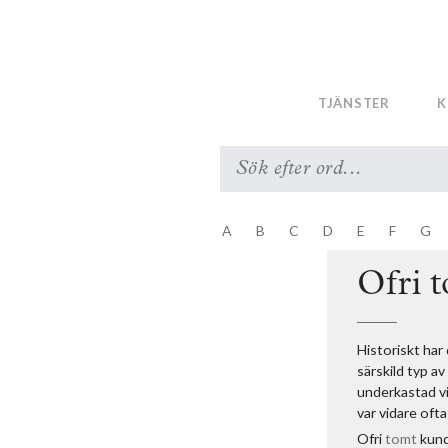
Näringsfastig
O
Obligationsrä
TJÄNSTER
K
Offentlig rätt
Officialansvar
Officialinitiativ
Officialrättigh
Officialservitu
A
B
C
D
E
F
G
Ofri grund
Ofri t
Historiskt har
särskild typ av
underkastad vi
var vidare oft
Ofri
tomt
kund