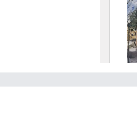
Kont
Olokaliserade 
Skick
Omarronderin
Ombildning av
Ombud vid lan
Områdesbest