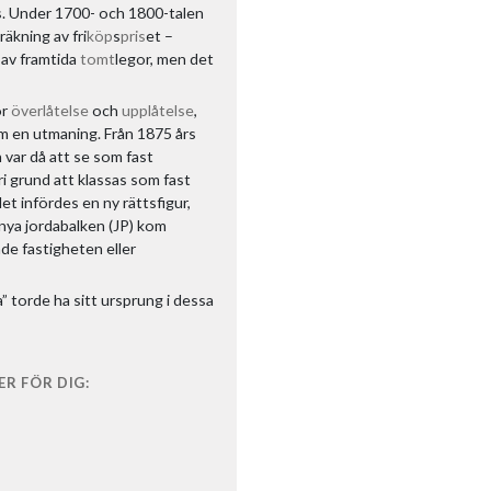
tas. Under 1700- och 1800-talen
räkning av fri
köp
s
pris
et –
 av framtida
tomt
legor, men det
ör
överlåtelse
och
upplåtelse
,
om en utmaning. Från 1875 års
 var då att se som fast
ri grund att klassas som fast
llet infördes en ny rättsfigur,
nya jordabalken (JP) kom
nde fastigheten eller
a” torde ha sitt ursprung i dessa
R FÖR DIG: