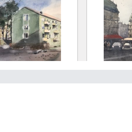
Detaljplaneläggning
Lantmä
akta oss gärna, vi svarar så snart v
servitut
a ett mejl till
info@vesterlins.se
, eller ring oss på
08-684 5
g
 fastighet
tmäteriförrättning
ämmelse