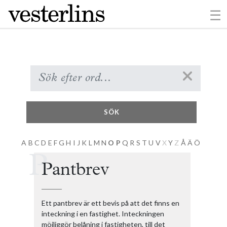
×
☰
Ofri tomt / Ofri tomt i stad
Olokaliserade servitut
Omarrondering
Ombildning av fastighet
Ombud vid lantmäteriförrättning
Områdesbestämmelse
Onerös
Ordlistan
SÖK
Ortsprismetoden
Oskiftad mark
A
B
C
D
E
F
G
H
I
J
K
L
M
N
O
P
Q
R
S
T
U
V
X
Y
Z
Å
Ä
Ö
P
Pantbrev
Ett pantbrev är ett bevis på att det finns en
inteckning i en fastighet. Inteckningen
möjliggör belåning i fastigheten, till det