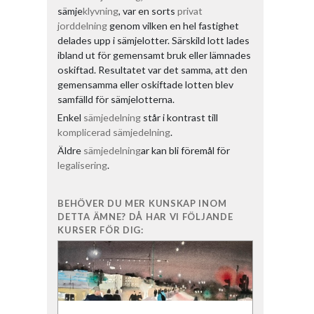
sämje
klyvning
, var en sorts
privat
jorddelning
genom vilken en hel fastighet
delades upp i sämjelotter. Särskild lott lades
ibland ut för gemensamt bruk eller lämnades
oskiftad. Resultatet var det samma, att den
gemensamma eller oskiftade lotten blev
samfälld för sämjelotterna.
Enkel
sämjedelning
står i kontrast till
komplicerad sämjedelning
.
Äldre
sämjedelning
ar kan bli föremål för
legalisering
.
BEHÖVER DU MER KUNSKAP INOM
DETTA ÄMNE? DÅ HAR VI FÖLJANDE
KURSER FÖR DIG: