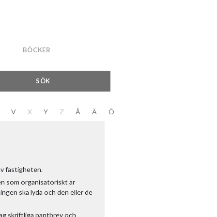
BÖCKER
SÖK
V
X
Y
Z
Å
Ä
Ö
av fastigheten.
n som organisatoriskt är
ingen ska lyda och den eller de
ag skriftliga pantbrev och