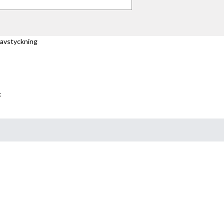
 avstyckning
k
mäteriförrättning
akta oss gärna, vi svarar så snart v
a ett mejl till
info@vesterlins.se
, eller ring oss på
08-684 5
tmäterimyndighet
uvudmannaskap
ämjedelning