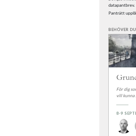
datapantbrev.
Panträtt uppl
BEHÖVER DU
Grund
För dig so
vill kunna
8-9 SEP