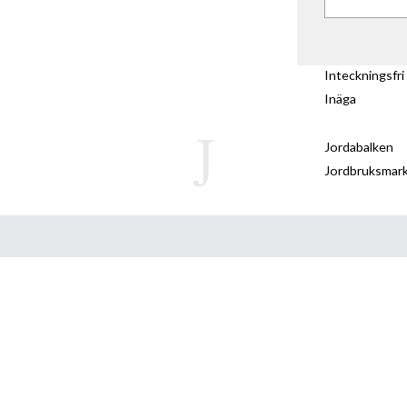
Inteckningsfri
Inäga
J
Jordabalken
Jordbruksmar
Jorddelning
Jordnatur
K
Karta vid lant
Kont
Klyvning
K-märkt
Skick
Kommunal lan
Kommunalt h
Komplicerad s