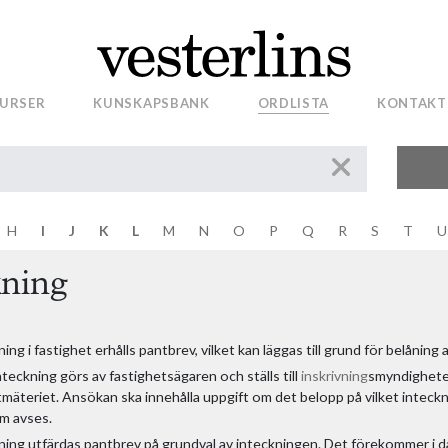
el
URSER
KUNSKAPSBANK
ORDLISTA
KONTAKT
tningsskydd - Hyresrätt
ör
n
d
H
I
J
K
L
M
N
O
P
Q
R
S
T
U
kning
g i fastighet erhålls pantbrev, vilket kan läggas till grund för belåning 
eckning görs av fastighetsägaren och ställs till
inskrivning
smyndighete
tmäteriet. Ansökan ska innehålla uppgift om det belopp på vilket inteckn
m avses.
kning utfärdas pantbrev på grundval av inteckningen. Det förekommer i d