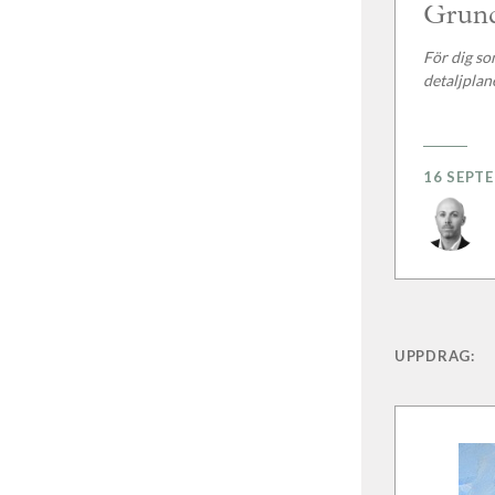
Grund
För dig som
detaljplan
16 SEPT
UPPDRAG: