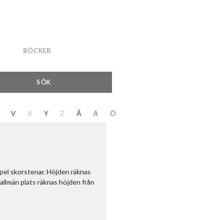
BÖCKER
SÖK
V
X
Y
Z
Å
Ä
Ö
mpel skorstenar. Höjden räknas
llmän plats räknas höjden från