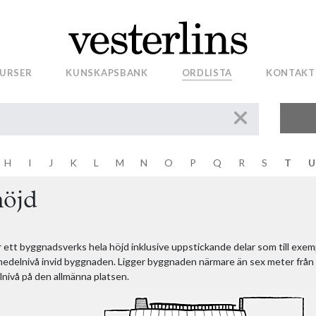
53 års ändringar
67 års ändringar
sättning egendom
URSER
KUNSKAPSBANK
ORDLISTA
KONTAKT
äld
lbehör
sentligen för annat ändamål än bostadsbebyggelse
amål och föreskrifter
H
I
J
K
L
M
N
O
P
Q
R
S
T
U
metoden
höjd
 ett byggnadsverks hela höjd inklusive uppstickande delar som till exe
edelnivå invid byggnaden. Ligger byggnaden närmare än sex meter från a
nivå på den allmänna platsen.