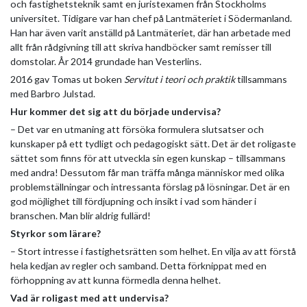
och fastighetsteknik samt en juristexamen från Stockholms
universitet. Tidigare var han chef på Lantmäteriet i Södermanland.
Han har även varit anställd på Lantmäteriet, där han arbetade med
allt från rådgivning till att skriva handböcker samt remisser till
domstolar. År 2014 grundade han Vesterlins.
2016 gav Tomas ut boken
Servitut i teori och praktik
tillsammans
med Barbro Julstad.
Hur kommer det sig att du började undervisa?
– Det var en utmaning att försöka formulera slutsatser och
kunskaper på ett tydligt och pedagogiskt sätt. Det är det roligaste
sättet som finns för att utveckla sin egen kunskap – tillsammans
med andra! Dessutom får man träffa många människor med olika
problemställningar och intressanta förslag på lösningar. Det är en
god möjlighet till fördjupning och insikt i vad som händer i
branschen. Man blir aldrig fullärd!
Styrkor som lärare?
– Stort intresse i fastighetsrätten som helhet. En vilja av att förstå
hela kedjan av regler och samband. Detta förknippat med en
förhoppning av att kunna förmedla denna helhet.
Vad är roligast med att undervisa?