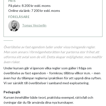
PRIS
På plats: 8 200 kr exkl. moms
Online via länk: 7 200 kr exkl. moms
FÖRELÄSARE
Tomas Vesterlin
Överlåtelse av fast egendom lyder under vissa tvingande regler.
Men som annars i förmögenhetsrätten har parterna stor frihet att
utforma sitt avtal som de vill. Detta skapar möjligheter, men medför
även risker.
Under kursen går vi igenom vilka regler som gäller i fråga om
överlåtelse av fast egendom – formkrav, tillåtna villkor m.m. – men
även hur du tillämpar reglerna i praktiken för att uppnå dina syften.
Vi ser särskilt till överlåtelser i samband med exploatering.
Pedagogik
Kursen innehåller både teori, praktiska exempel, rättsfall och
övningar där du får använda dina nya kunskaper.