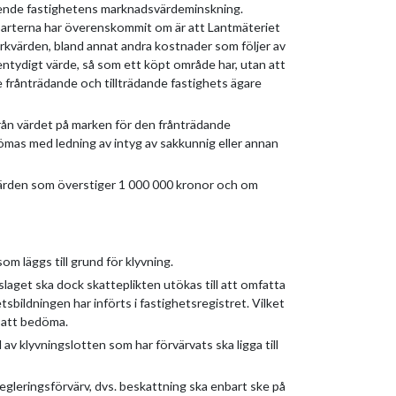
tående fastighetens marknadsvärdeminskning.
 parterna har överenskommit om är att Lantmäteriet
rkvärden, bland annat andra kostnader som följer av
entydigt värde, så som ett köpt område har, utan att
 frånträdande och tillträdande fastighets ägare
från värdet på marken för den frånträdande
dömas med ledning av intyg av sakkunnig eller annan
värden som överstiger 1 000 000 kronor och om
 läggs till grund för klyvning.
slaget ska dock skatteplikten utökas till att omfatta
sbildningen har införts i fastighetsregistret. Vilket
 att bedöma.
v klyvningslotten som har förvärvats ska ligga till
gleringsförvärv, dvs. beskattning ska enbart ske på