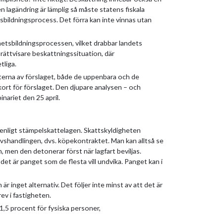
 lagändring är lämplig så måste statens fiskala
bildningsprocess. Det förra kan inte vinnas utan
ghetsbildningsprocessen, vilket drabbar landets
 rättvisare beskattningssituation, där
tliga.
erna av förslaget, både de uppenbara och de
kort för förslaget. Den djupare analysen – och
nariet den 25 april.
 enligt stämpelskattelagen. Skattskyldigheten
vshandlingen, dvs. köpekontraktet. Man kan alltså se
men den detonerar först när lagfart beviljas.
t är panget som de flesta vill undvika. Panget kan i
är inget alternativ. Det följer inte minst av att det är
rev i fastigheten.
1,5 procent för fysiska personer,