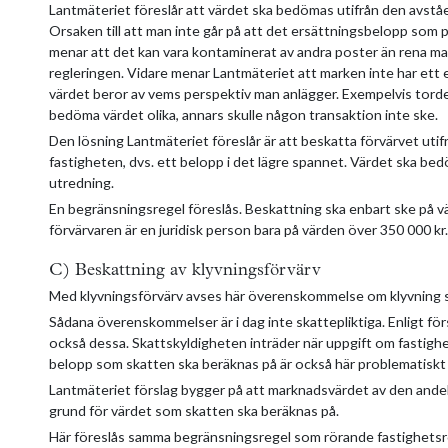
Lantmäteriet föreslår att värdet ska bedömas utifrån den avs
Orsaken till att man inte går på att det ersättningsbelopp som
menar att det kan vara kontaminerat av andra poster än rena ma
regleringen. Vidare menar Lantmäteriet att marken inte har ett 
värdet beror av vems perspektiv man anlägger. Exempelvis torde
bedöma värdet olika, annars skulle någon transaktion inte ske.
Den lösning Lantmäteriet föreslår är att beskatta förvärvet uti
fastigheten, dvs. ett belopp i det lägre spannet. Värdet ska be
utredning.
En begränsningsregel föreslås. Beskattning ska enbart ske på 
förvärvaren är en juridisk person bara på värden över 350 000 kr.
C) Beskattning av klyvningsförvärv
Med klyvningsförvärv avses här överenskommelse om klyvning som
Sådana överenskommelser är i dag inte skattepliktiga. Enligt för
också dessa. Skattskyldigheten inträder när uppgift om fastighet
belopp som skatten ska beräknas på är också här problematiskt
Lantmäteriet förslag bygger på att marknadsvärdet av den andel a
grund för värdet som skatten ska beräknas på.
Här föreslås samma begränsningsregel som rörande fastighetsre