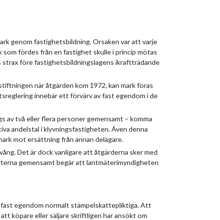
a mark genom fastighetsbildning. Orsaken var att varje
 som fördes från en fastighet skulle i princip mötas
 strax före fastighetsbildningslagens ikraftträdande
gstiftningen när åtgärden kom 1972, kan mark föras
etsreglering innebär ett förvärv av fast egendom i de
ägs av två eller flera personer gemensamt – komma
iva andelstal i klyvningsfastigheten. Även denna
 mark mot ersättning från annan delägare.
ång. Det är dock vanligare att åtgärderna sker med
arterna gemensamt begär att lantmäterimyndigheten
v fast egendom normalt stämpelskattepliktiga. Att
 att köpare eller säljare skriftligen har ansökt om