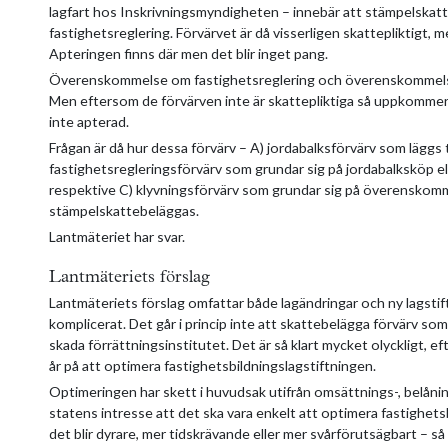
lagfart hos Inskrivningsmyndigheten – innebär att stämpelskatt i
fastighetsreglering. Förvärvet är då visserligen skattepliktigt
Apteringen finns där men det blir inget pang.
Överenskommelse om fastighetsreglering och överenskommelse 
Men eftersom de förvärven inte är skattepliktiga så uppkommer a
inte apterad.
Frågan är då hur dessa förvärv – A) jordabalksförvärv som läggs ti
fastighetsregleringsförvärv som grundar sig på jordabalksköp 
respektive C) klyvningsförvärv som grundar sig på överenskom
stämpelskattebeläggas.
Lantmäteriet har svar.
Lantmäteriets förslag
Lantmäteriets förslag omfattar både lagändringar och ny lagstif
komplicerat. Det går i princip inte att skattebelägga förvärv so
skada förrättningsinstitutet. Det är så klart mycket olyckligt, 
år på att optimera fastighetsbildningslagstiftningen.
Optimeringen har skett i huvudsak utifrån omsättnings-, belånin
statens intresse att det ska vara enkelt att optimera fastigh
det blir dyrare, mer tidskrävande eller mer svårförutsägbart – 