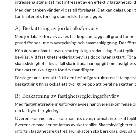
intressena står alltså mot intresset av en effektiv fastighetsbild
Med den tanken vänder vi oss till förslaget. Det kan delas upp i 
Lantmäteriets förslag stämpelskattebelägger.
A) Beskattning av jordabalksförvärv
Med jordabalksförvärv avses här köp som läggs till grund för bes
grund för beslut om avstyckning och sammanläggning. Det förra f
Köp är, som nämnts ovan, skattepliktiga redan i dag. Skatteplikt
beviljas. Vid fastighetsreglering beviljas dock ingen lagfart. För
skattskyldighet i dessa fall ska inträda när uppgift om fastighets
för skatten ska läggas förvärvshandlingen.
Förslaget ansluter alltså till den befintliga strukturen i stämp
beskattning finns också ett tydligt belopp att beräkna skatten 
B) Beskattning av fastighetsregleringsförvärv
Med fastighetsregleringsförvärv avses här överenskommelse om 
om fastighetsreglering.
Överenskommelser är, som nämnts ovan, normalt inte skatteplikt
överenskommelser omfattas av skatteplikt. Skattskyldigheten in
införts i fastighetsregistret. Hur skatten ska beräknas, dvs. på 