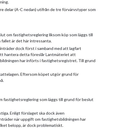
ning.
tre delar (A-C nedan) utifrån de tre förvärvstyper som
lut om fastighetsreglering liksom köp som läggs till
allet är det här intressanta.
 inträder dock först i samband med att lagfart
 att hantera detta föreslår Lantmäteriet att
bildningen har införts i fastighetsregistret. Till grund
elskattelagen. Eftersom köpet utgör grund för
på.
fastighetsreglering som läggs till grund för beslut
iga. Enligt förslaget ska dock även
träder när uppgift om fastighetsbildningen har
vilket belopp, är dock problematiskt.