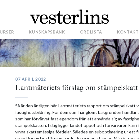
URSER
KUNSKAPSBANK
ORDLISTA
KONTAKT
07 APRIL 2022
Lantmäteriets förslag om stämpelskatt 
Så är den äntligen här, Lantmäteriets rapport om stämpelskatt
fastighetsbildning. För dem som har glömt bakgrunden handlar de
som har förvärvat fast egendom från att använda sig av fastighet
stämpelskatten. I dag ligger landet öppet och förvärvaren kan i fl
vinna skattemässiga fördelar. Således en suboptimering ur ett fis
grund för ny lagstiftning torde den vägen stängas. Mission acco