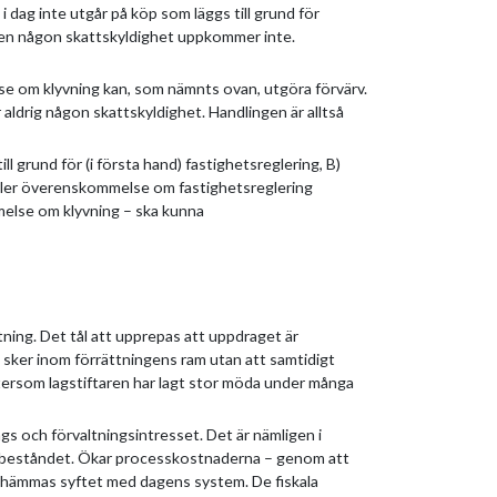
 dag inte utgår på köp som läggs till grund för
, men någon skattskyldighet uppkommer inte.
om klyvning kan, som nämnts ovan, utgöra förvärv.
ldrig någon skattskyldighet. Handlingen är alltså
ll grund för (i första hand) fastighetsreglering, B)
eller överenskommelse om fastighetsreglering
melse om klyvning – ska kunna
tning. Det tål att upprepas att uppdraget är
m sker inom förrättningens ram utan att samtidigt
eftersom lagstiftaren har lagt stor möda under många
gs och förvaltningsintresset. Det är nämligen i
etsbeståndet. Ökar processkostnaderna – genom att
så hämmas syftet med dagens system. De fiskala