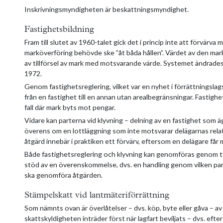
Inskrivningsmyndigheten är beskattningsmyndighet.
Fastighetsbildning
Fram till slutet av 1960-talet gick det i princip inte att förvärv
marköverföring behövde ske ”åt båda hållen”. Värdet av den mark
av tillförsel av mark med motsvarande värde. Systemet ändrades
1972.
Genom fastighetsreglering, vilket var en nyhet i förrättningsla
från en fastighet till en annan utan arealbegränsningar. Fastigh
fall där mark byts mot pengar.
Vidare kan parterna vid klyvning – delning av en fastighet som 
överens om en lottläggning som inte motsvarar delägarnas relat
åtgärd innebär i praktiken ett förvärv, eftersom en delägare får
Både fastighetsreglering och klyvning kan genomföras genom tv
stöd av en överenskommelse, dvs. en handling genom vilken p
ska genomföra åtgärden.
Stämpelskatt vid lantmäteriförrättning
Som nämnts ovan är överlåtelser – dvs. köp, byte eller gåva – a
skattskyldigheten inträder först när lagfart beviljats – dvs. efter