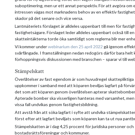
suboptimering, men ur ett annat perspektiv. För att avgöra om en
intressen vägas mot marknadens behov av en effektiv fastighets
skador på det senare och vice versa.
Lantmäteriets förslaget är alldeles uppenbart till men för fasti
fastighetsägare. Förslaget leder alldeles uppenbart också till en
skatteintäkterna torde öka samtidigt som reglerna blir mer enhe
Vi kommer under
webinarium den 25 april 2022
gå igenom effekt
svårfångade. I framställningen nedan redogörs därför bara helt 
förhoppningsvis diskussionen med branschen – sparar vi till webi
Stämpelskatt
Överlåtelser av fast egendom är som huvudregel skattepliktiga
uppkommer i samband med att köparen beviljas lagfart på förvär
det som att köparen genom överlåtelsen apterar skattebomben, 
Apterade bomber ska visserligen hanteras med varsamhet, men de
vissa fall undvikas genom fastighetsbildning.
Att avstå från att söka lagfart i syfte att undvika stämpelskatten 
först efter att lagfart beviljats som köparen kan ta ut nya pantb
Stämpelskatten är i dag 4,25 procent för juridiska personer och 
bostadsrättsföreningar och kommuner.