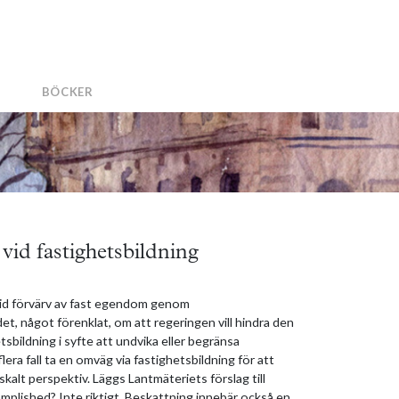
BÖCKER
vid fastighetsbildning
 vid förvärv av fast egendom genom
t, något förenklat, om att regeringen vill hindra den
sbildning i syfte att undvika eller begränsa
era fall ta en omväg via fastighetsbildning för att
kalt perspektiv. Läggs Lantmäteriets förslag till
mplished? Inte riktigt. Beskattning innebär också en