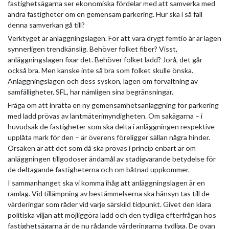
fastighetsägarna ser ekonomiska fördelar med att samverka med
andra fastigheter om en gemensam parkering. Hur ska i så fall
denna samverkan gå till?
Verktyget är anläggningslagen. För att vara drygt femtio år är lagen
synnerligen trendkänslig. Behöver folket fiber? Visst,
anläggningslagen fixar det. Behöver folket ladd? Jorå, det går
också bra. Men kanske inte så bra som folket skulle önska.
Anläggningslagen och dess syskon, lagen om förvaltning av
samfälligheter, SFL, har nämligen sina begränsningar.
Fråga om att inrätta en ny gemensamhetsanläggning för parkering
med ladd prövas av lantmäterimyndigheten. Om sakägarna – i
huvudsak de fastigheter som ska delta i anläggningen respektive
upplåta mark för den – är överens föreligger sällan några hinder.
Orsaken är att det som då ska prövas i princip enbart är om
anläggningen tillgodoser ändamål av stadigvarande betydelse för
de deltagande fastigheterna och om båtnad uppkommer.
I sammanhanget ska vi komma ihåg att anläggningslagen är en
ramlag. Vid tillämpning av bestämmelserna ska hänsyn tas till de
värderingar som råder vid varje särskild tidpunkt. Givet den klara
politiska viljan att möjliggöra ladd och den tydliga efterfrågan hos
fastighetsägarna är de nu rådande värderingarna tydliga. De ovan