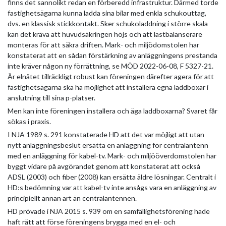
finns det sannolikt redan en förberedd infrastruktur. Därmed torde
fastighetsägarna kunna ladda sina bilar med enkla schukouttag,
dvs. en klassisk stickkontakt. Sker schukoladdning i större skala
kan det kräva att huvudsäkringen höjs och att lastbalanserare
monteras för att säkra driften. Mark- och miljödomstolen har
konstaterat att en sådan förstärkning av anläggningens prestanda
inte kräver någon ny förrättning, se MÖD 2022-06-08, F 5327-21.
Är elnätet tillräckligt robust kan föreningen därefter agera för att
fastighetsägarna ska ha möjlighet att installera egna laddboxar i
anslutning till sina p-platser.
Men kan inte föreningen installera och äga laddboxarna? Svaret får
sökas i praxis.
I NJA 1989 s. 291 konstaterade HD att det var möjligt att utan
nytt anläggningsbeslut ersätta en anläggning för centralantenn
med en anläggning för kabel-tv. Mark- och miljööverdomstolen har
byggt vidare på avgörandet genom att konstaterat att också
ADSL (2003) och fiber (2008) kan ersätta äldre lösningar. Centralt i
HD:s bedömning var att kabel-tv inte ansågs vara en anläggning av
principiellt annan art än centralantennen.
HD prövade i NJA 2015 s. 939 om en samfällighetsförening hade
haft rätt att förse föreningens brygga med en el- och