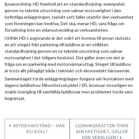
ljusanordning. HD framhöll att en standardhöjning, exempelvis
genom ny teknisk utrustning som saknar motsvarighet i den
befintliga anläggningen, typiskt sett faller utanför den verksamhet
som föreningen kan bedriva. Det ska, menar HD, vara fråga om
förvaltning inte en vidareutveckling av verksamheten.
Utifrån HD:s avgörande är det svårt att komma till annan slutsats
än att steget från parkering till laddbox är en otillåten
standardhöjning genom en ny teknisk utrustning som saknar
motsvarighet i det tidigare beslutet. Det gäller även om det är
fråga om en parkering med motorvärmaruttag. Steget till laddbox
är trots allt påtagligt både i tekniskt och ekonomiskt hänseende.
Sammantaget torde anläggningslagen fungera väl i kontakten med
dagens laddbehov. Minoritetsskyddet i SFL bromsar visserligen en
snabb övergång till samfällda laddboxar men problemet torde vara
begränsat.
SKYDDSAVSTÅND – HAR
LEDNINGSRÄTTEN ÖVER
DU KOLL?
DIN FASTIGHET, GÄLLER
DEN VERKLIGEN?