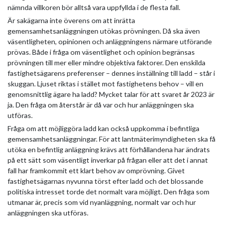
nämnda villkoren bör alltså vara uppfyllda i de flesta fall.
Är sakägarna inte överens om att inrätta
gemensamhetsanläggningen utökas prövningen. Då ska även
väsentligheten, opinionen och anläggningens närmare utförande
prövas. Både i fråga om väsentlighet och opinion begränsas
prövningen till mer eller mindre objektiva faktorer. Den enskilda
fastighetsägarens preferenser – dennes inställning till ladd – står i
skuggan. Ljuset riktas i stället mot fastighetens behov – vill en
genomsnittlig ägare ha ladd? Mycket talar för att svaret år 2023 är
ja. Den fråga om återstår är då var och hur anläggningen ska
utföras.
Fråga om att möjliggöra ladd kan också uppkomma i befintliga
gemensamhetsanläggningar. För att lantmäterimyndigheten ska få
utöka en befintlig anläggning krävs att förhållandena har ändrats
på ett sätt som väsentligt inverkar på frågan eller att det i annat
fall har framkommit ett klart behov av omprövning. Givet
fastighetsägarnas nyvunna törst efter ladd och det blossande
politiska intresset torde det normalt vara möjligt. Den fråga som
utmanar är, precis som vid nyanläggning, normalt var och hur
anläggningen ska utföras.
.