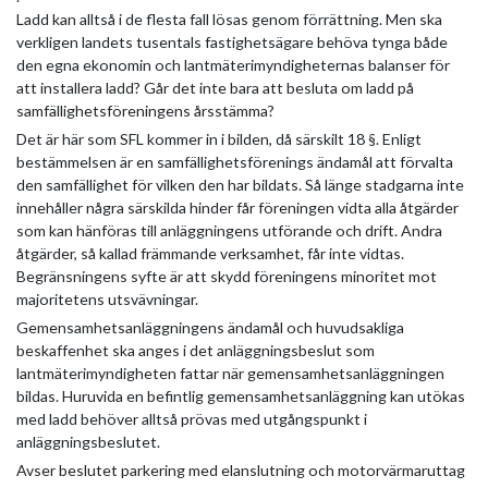
Ladd kan alltså i de flesta fall lösas genom förrättning. Men ska
verkligen landets tusentals fastighetsägare behöva tynga både
den egna ekonomin och lantmäterimyndigheternas balanser för
att installera ladd? Går det inte bara att besluta om ladd på
samfällighetsföreningens årsstämma?
Det är här som SFL kommer in i bilden, då särskilt 18 §. Enligt
bestämmelsen är en samfällighetsförenings ändamål att förvalta
den samfällighet för vilken den har bildats. Så länge stadgarna inte
innehåller några särskilda hinder får föreningen vidta alla åtgärder
som kan hänföras till anläggningens utförande och drift. Andra
åtgärder, så kallad främmande verksamhet, får inte vidtas.
Begränsningens syfte är att skydd föreningens minoritet mot
majoritetens utsvävningar.
Gemensamhetsanläggningens ändamål och huvudsakliga
beskaffenhet ska anges i det anläggningsbeslut som
lantmäterimyndigheten fattar när gemensamhetsanläggningen
bildas. Huruvida en befintlig gemensamhetsanläggning kan utökas
med ladd behöver alltså prövas med utgångspunkt i
anläggningsbeslutet.
Avser beslutet parkering med elanslutning och motorvärmaruttag