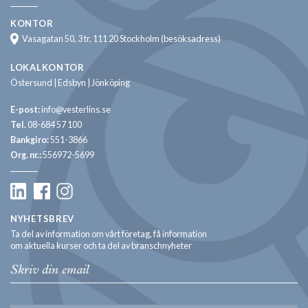
KONTOR
Vasagatan 50, 3 tr, 111 20 Stockholm (besöksadress)
LOKALKONTOR
Östersund | Edsbyn | Jönköping
E-post:
info@vesterlins.se
Tel.
08-684 57 100
Bankgiro:
551-3866
Org. nr.:
556972-5699
NYHETSBREV
Ta del av information om vårt företag, få information
om aktuella kurser och ta del av branschnyheter
Email: