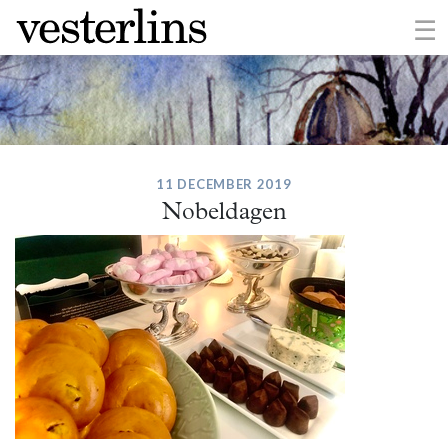
×
☰
11 DECEMBER 2019
Nobeldagen