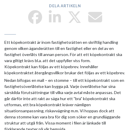
DELA ARTIKELN
Ett köpekontrakt är inom fastighetsrätten en skriftlig handling
genom vilken äganderätten till en fastighet eller en del av en
fastighet överlåts till annan person. För att ett köpekontrakt ska
vara giltigt krävs bl.a. att det uppfyller viss form.
Köpekontrakt kan följas av ett köpebrev. Innehåller
köpekontraktet återgångsvillkor brukar det följas av ett köpebrev.
Nedan bifogas en mall – en stomme – till ett köpekontrakt som en
fastighetsöverlåtelse kan bygga på. Varje överlåtelse har sina
särskilda förutsättningar till vilka varje avtal måste anpassas. Det
går därför inte att rakt av säga hur ett ”bra” köpekontrakt ska
utformas, ett bra köpekontrakt kräver nämligen
situationsanpassning, riskavvägning m.m. Vi hoppas dock att
denna stomme kan vara bra för dig som söker en grundläggande
struktur att utgå från. Vissa moment i filen är länkade till
förklarande texter på vår hemsida.