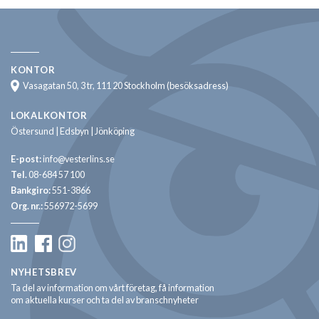
KONTOR
Vasagatan 50, 3 tr, 111 20 Stockholm (besöksadress)
LOKALKONTOR
Östersund | Edsbyn | Jönköping
E-post:
info@vesterlins.se
Tel.
08-684 57 100
Bankgiro:
551-3866
Org. nr.:
556972-5699
NYHETSBREV
Ta del av information om vårt företag, få information
om aktuella kurser och ta del av branschnyheter
Email: