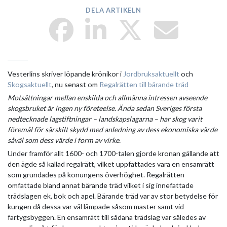
DELA ARTIKELN
Vesterlins skriver löpande krönikor i
Jordbruksaktuellt
och
Skogsaktuellt
, nu senast om
Regalrätten till bärande träd
Motsättningar mellan enskilda och allmänna intressen avseende
skogsbruket är ingen ny företeelse. Ända sedan Sveriges första
nedtecknade lagstiftningar – landskapslagarna – har skog varit
föremål för särskilt skydd med anledning av dess ekonomiska värde
såväl som dess värde i form av virke.
Under framför allt 1600- och 1700-talen gjorde kronan gällande att
den ägde så ­kallad regalrätt, vilket uppfattades vara en ensamrätt
som grundades på konungens överhöghet. Regalrätten
omfattade bland annat bärande träd vilket i sig innefattade
trädslagen ek, bok och apel. Bärande träd var av stor betydelse för
kungen då dessa var väl lämpade såsom master samt vid
fartygsbyggen. En ensamrätt till sådana trädslag var således av