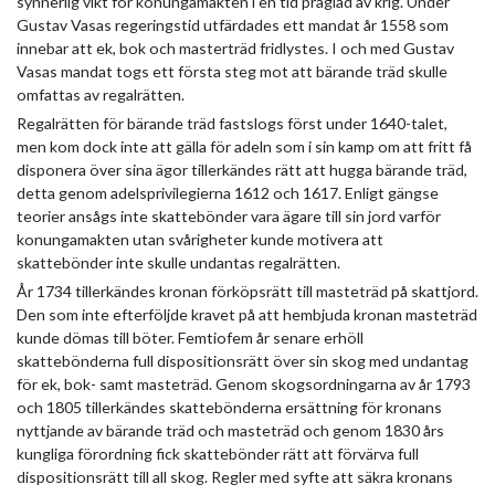
synnerlig vikt för konunga­makten i en tid präglad av krig. Under
Gustav Vasas regeringstid utfärdades ett mandat år 1558 som
innebar att ek, bok och masterträd fridlystes. I och med Gustav
Vasas mandat togs ett första steg mot att bärande träd skulle
omfattas av regalrätten.
Regalrätten för bärande träd fastslogs först under 1640-talet,
men kom dock inte att gälla för adeln som i sin kamp om att fritt få
disponera över sina ägor tillerkändes rätt att hugga bärande träd,
detta genom adelsprivilegierna 1612 och 1617. Enligt gängse
teorier ansågs inte skattebönder vara ägare till sin jord varför
konungamakten utan svårigheter kunde motivera att
skattebönder inte skulle undantas regalrätten.
År 1734 tillerkändes kronan förköpsrätt till masteträd på skattjord.
Den som inte efterföljde kravet på att hembjuda kronan masteträd
kunde dömas till böter. Femtiofem år senare erhöll
skattebönderna full dispositionsrätt över sin skog med undantag
för ek, bok- samt masteträd. Genom skogsordningarna av år 1793
och 1805 tillerkändes skattebönderna ersättning för kronans
nyttjande av bärande träd och masteträd och genom 1830 års
kungliga förordning fick skattebönder rätt att förvärva full
dispositionsrätt till all skog. Regler med syfte att säkra kronans