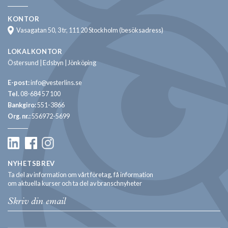
KONTOR
Vasagatan 50, 3 tr, 111 20 Stockholm (besöksadress)
LOKALKONTOR
Östersund | Edsbyn | Jönköping
E-post:
info@vesterlins.se
Tel.
08-684 57 100
Bankgiro:
551-3866
Org. nr.:
556972-5699
NYHETSBREV
Ta del av information om vårt företag, få information
om aktuella kurser och ta del av branschnyheter
Email: