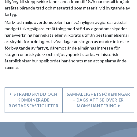
tillgång till skeppsvirke fanns ända fram till 1875 när metall började
ersätta bärande träd och masteträd som material vid byggande av
fartyg.
Mark- och miljööverdomstolen har i två nyligen avgjorda rättsfall
medgett skogsägare ersättning med stöd av egendomsskyddet
när avverkning har nekats eller villkorats utifrån bestämmelserna i
artskyddsförordningen. I våra dagar är skogen av mindre intresse
för byggande av fartyg, däremot är de allmännas intresse för
skogen ur artskydds- och miljösynpunkt starkt. En historisk
återblick visar hur spelbordet har ändrats men att spelarna är de
samma.
STRANDSKYDD OCH
SAMFÄLLIGHETSFÖRENINGAR
KOMBINERADE
– DAGS ATT SE ÖVER ER
BOSTADSFASTIGHETER
MOMSHANTERING