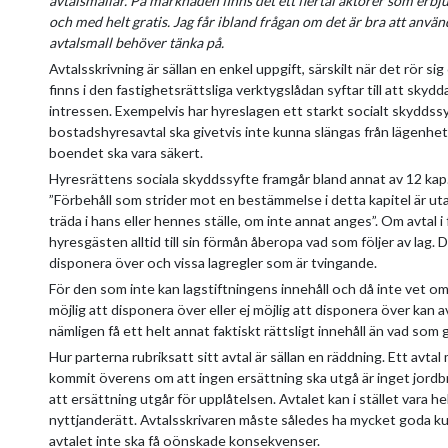
avtalsmallar. På marknaden finns det ett flertal aktörer som erbjud
och med helt gratis. Jag får ibland frågan om det är bra att anv
avtalsmall behöver tänka på.
Avtalsskrivning är sällan en enkel uppgift, särskilt när det rör s
finns i den fastighetsrättsliga verktygslådan syftar till att skydd
intressen. Exempelvis har hyreslagen ett starkt socialt skyddss
bostadshyresavtal ska givetvis inte kunna slängas från lägenhe
boendet ska vara säkert.
Hyresrättens sociala skyddssyfte framgår bland annat av 12 kap.
”Förbehåll som strider mot en bestämmelse i detta kapitel är ut
träda i hans eller hennes ställe, om inte annat anges”. Om avtal i
hyresgästen alltid till sin förmån åberopa vad som följer av lag. 
disponera över och vissa lagregler som är tvingande.
För den som inte kan lagstiftningens innehåll och då inte vet om 
möjlig att disponera över eller ej möjlig att disponera över kan 
nämligen få ett helt annat faktiskt rättsligt innehåll än vad som g
Hur parterna rubriksatt sitt avtal är sällan en räddning. Ett avt
kommit överens om att ingen ersättning ska utgå är inget jordb
att ersättning utgår för upplåtelsen. Avtalet kan i stället vara he
nyttjanderätt. Avtalsskrivaren måste således ha mycket goda ku
avtalet inte ska få oönskade konsekvenser.