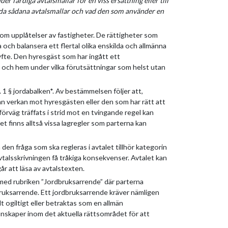
er färdiga avtalsmallar för en viss ersättning eller till
ända sådana avtalsmallar och vad den som använder en
ig om upplåtelser av fastigheter. De rättigheter som
a och balansera ett flertal olika enskilda och allmänna
yfte. Den hyresgäst som har ingått ett
t och hem under vilka förutsättningar som helst utan
 1 § jordabalken*. Av bestämmelsen följer att,
an verkan mot hyresgästen eller den som har rätt att
 förväg träffats i strid mot en tvingande regel kan
Det finns alltså vissa lagregler som parterna kan
den fråga som ska regleras i avtalet tillhör kategorin
avtalsskrivningen få tråkiga konsekvenser. Avtalet kan
år att läsa av avtalstexten.
al med rubriken ”Jordbruksarrende” där parterna
ruksarrende. Ett jordbruksarrende kräver nämligen
lt ogiltigt eller betraktas som en allmän
nskaper inom det aktuella rättsområdet för att