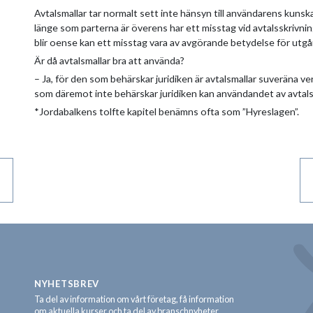
Avtalsmallar tar normalt sett inte hänsyn till användarens kuns
länge som parterna är överens har ett misstag vid avtalsskrivn
blir oense kan ett misstag vara av avgörande betydelse för utgå
Är då avtalsmallar bra att använda?
– Ja, för den som behärskar juridiken är avtalsmallar suveräna v
som däremot inte behärskar juridiken kan användandet av avtalsm
*Jordabalkens tolfte kapitel benämns ofta som ”Hyreslagen”.
NYHETSBREV
Ta del av information om vårt företag, få information
om aktuella kurser och ta del av branschnyheter