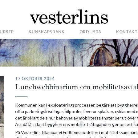
URSER
KUNSKAPSBANK
ORDLISTA
KONTAKT
17 OKTOBER 2024
Lunchwebbinarium om mobilitets­avta
Kommunen kan i exploateringsprocessen begära att byggherren 
olika parkeringslösningar, bilpooler, leveransplatser, cyklar me
det är oklart dels hur behovet av mobilitetstjänster ser ut över t
Att då låsa fast byggherrens mobilitetsåtaganden genom ett kas
På Vesterlins tillämpar vi Fridhemsmodellen i mobilitetssammanha