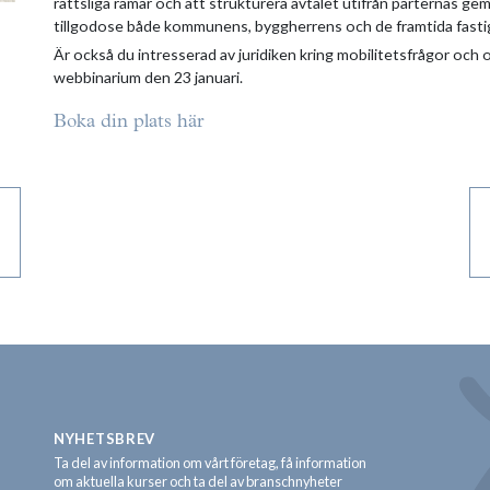
rättsliga ramar och att strukturera avtalet utifrån parternas 
tillgodose både kommunens, byggherrens och de framtida fasti
Är också du intresserad av juridiken kring mobilitetsfrågor och ol
webbinarium den 23 januari.
Boka din plats här
NYHETSBREV
Ta del av information om vårt företag, få information
om aktuella kurser och ta del av branschnyheter