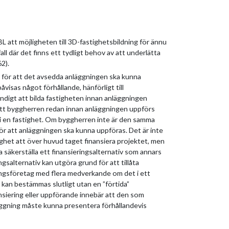
BL att möjligheten till 3D-fastighetsbildning för ännu
ll där det finns ett tydligt behov av att underlätta
2).
g för att det avsedda anläggningen ska kunna
åvisas något förhållande, hänförligt till
ndigt att bilda fastigheten innan anläggningen
 att byggherren redan innan anläggningen uppförs
 i en fastighet. Om byggherren inte är den samma
ör att anläggningen ska kunna uppföras. Det är inte
ghet att över huvud taget finansiera projektet, men
a säkerställa ett finansieringsalternativ som annars
ngsalternativ kan utgöra grund för att tillåta
ringsföretag med flera medverkande om det i ett
e kan bestämmas slutligt utan en ”förtida”
nsiering eller uppförande innebär att den som
ggning måste kunna presentera förhållandevis