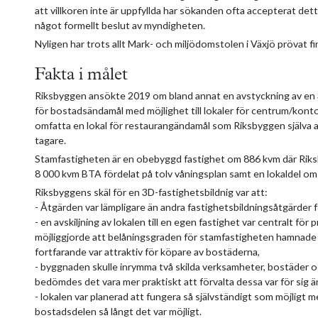
att villkoren inte är uppfyllda har sökanden ofta accepterat dett
något formellt beslut av myndigheten.
Nyligen har trots allt Mark- och miljödomstolen i Växjö prövat fi
Fakta i målet
Riksbyggen ansökte 2019 om bland annat en avstyckning av en 3
för bostadsändamål med möjlighet till lokaler för centrum/kon
omfatta en lokal för restaurangändamål som Riksbyggen själva av
tagare.
Stamfastigheten är en obebyggd fastighet om 886 kvm där Rik
8 000 kvm BTA fördelat på tolv våningsplan samt en lokaldel om
Riksbyggens skäl för en 3D-fastighetsbildnig var att:
- Åtgärden var lämpligare än andra fastighetsbildningsåtgärder f
- en avskiljning av lokalen till en egen fastighet var centralt för
möjliggjorde att belåningsgraden för stamfastigheten hamnad
fortfarande var attraktiv för köpare av bostäderna,
- byggnaden skulle inrymma två skilda verksamheter, bostäder o
bedömdes det vara mer praktiskt att förvalta dessa var för si
- lokalen var planerad att fungera så självständigt som möjligt 
bostadsdelen så långt det var möjligt.