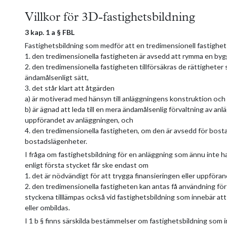
Villkor för 3D-fastighetsbildning
3 kap. 1 a § FBL
Fastighetsbildning som medför att en tredimensionell fastighet 
1. den tredimensionella fastigheten är avsedd att rymma en bygg
2. den tredimensionella fastigheten tillförsäkras de rättighete
ändamålsenligt sätt,
3. det står klart att åtgärden
a) är motiverad med hänsyn till anläggningens konstruktion och
b) är ägnad att leda till en mera ändamålsenlig förvaltning av anl
uppförandet av anläggningen, och
4. den tredimensionella fastigheten, om den är avsedd för bost
bostadslägenheter.
I fråga om fastighetsbildning för en anläggning som ännu inte h
enligt första stycket får ske endast om
1. det är nödvändigt för att trygga finansieringen eller uppföra
2. den tredimensionella fastigheten kan antas få användning för
styckena tilllämpas också vid fastighetsbildning som innebär at
eller ombildas.
I 1 b § finns särskilda bestämmelser om fastighetsbildning som i