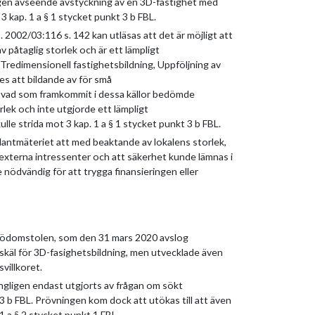
ingen avseende avstyckning av en 3D-fastighet med
 kap. 1 a § 1 stycket punkt 3 b FBL.
 2002/03:116 s. 142 kan utläsas att det är möjligt att
v påtaglig storlek och är ett lämpligt
Tredimensionell fastighetsbildning, Uppföljning av
ges att bildande av för små
v vad som framkommit i dessa källor bedömde
orlek och inte utgjorde ett lämpligt
lle strida mot 3 kap. 1 a § 1 stycket punkt 3 b FBL.
lantmäteriet att med beaktande av lokalens storlek,
externa intressenter och att säkerhet kunde lämnas i
 nödvändig för att trygga finansieringen eller
iljödomstolen, som den 31 mars 2020 avslog
 skäl för 3D-fasighetsbildning, men utvecklade även
svillkoret.
gligen endast utgjorts av frågan om sökt
t 3 b FBL. Prövningen kom dock att utökas till att även
1 a § 2 stycket punkt 1 FBL.