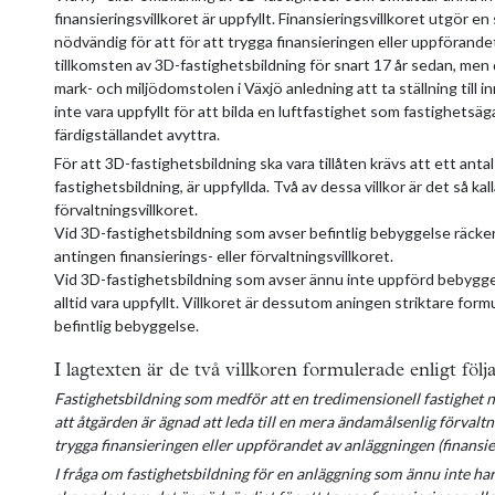
finansieringsvillkoret är uppfyllt. Finansieringsvillkoret utgör 
nödvändig för att för att trygga finansieringen eller uppförand
tillkomsten av 3D-fastighetsbildning för snart 17 år sedan, men 
mark- och miljödomstolen i Växjö anledning att ta ställning till i
inte vara uppfyllt för att bilda en luftfastighet som fastighetsä
färdigställandet avyttra.
För att 3D-fastighetsbildning ska vara tillåten krävs att ett antal v
fastighetsbildning, är uppfyllda. Två av dessa villkor är det så ka
förvaltningsvillkoret.
Vid 3D-fastighetsbildning som avser befintlig bebyggelse räcker 
antingen finansierings- eller förvaltningsvillkoret.
Vid 3D-fastighetsbildning som avser ännu inte uppförd bebyggel
alltid vara uppfyllt. Villkoret är dessutom aningen striktare form
befintlig bebyggelse.
I lagtexten är de två villkoren formulerade enligt följ
Fastighetsbildning som medför att en tredimensionell fastighet 
att åtgärden är ägnad att leda till en mera ändamålsenlig förvaltni
trygga finansieringen eller uppförandet av anläggningen (finansier
I fråga om fastighetsbildning för en anläggning som ännu inte har