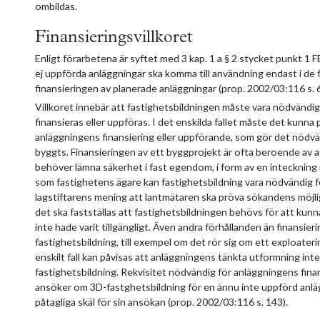
ombildas.
Finansieringsvillkoret
Enligt förarbetena är syftet med 3 kap. 1 a § 2 stycket punkt 1 F
ej uppförda anläggningar ska komma till användning endast i de fa
finansieringen av planerade anläggningar (prop. 2002/03:116 s. 6
Villkoret innebär att fastighetsbildningen måste vara nödvändi
finansieras eller uppföras. I det enskilda fallet måste det kunna p
anläggningens finansiering eller uppförande, som gör det nödvä
byggts. Finansieringen av ett byggprojekt är ofta beroende av
behöver lämna säkerhet i fast egendom, i form av en inteckning
som fastighetens ägare kan fastighetsbildning vara nödvändig f
lagstiftarens mening att lantmätaren ska pröva sökandens möjli
det ska fastställas att fastighetsbildningen behövs för att kunn
inte hade varit tillgängligt. Även andra förhållanden än finansieri
fastighetsbildning, till exempel om det rör sig om ett exploate
enskilt fall kan påvisas att anläggningens tänkta utformning int
fastighetsbildning. Rekvisitet nödvändig för anläggningens fina
ansöker om 3D-fastghetsbildning för en ännu inte uppförd anlä
påtagliga skäl för sin ansökan (prop. 2002/03:116 s. 143).