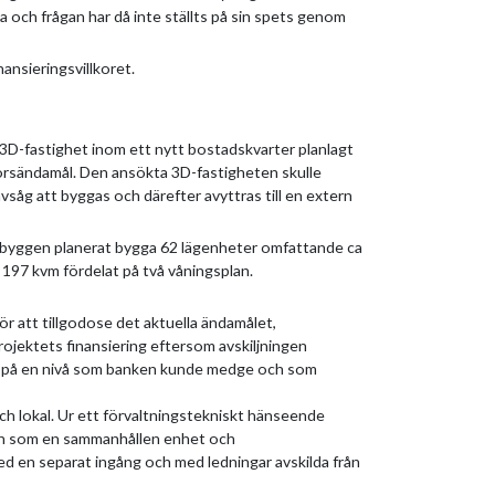
a och frågan har då inte ställts på sin spets genom
nansieringsvillkoret.
D-fastighet inom ett nytt bostadskvarter planlagt
torsändamål. Den ansökta 3D-fastigheten skulle
såg att byggas och därefter avyttras till en extern
sbyggen planerat bygga 62 lägenheter omfattande ca
 197 kvm fördelat på två våningsplan.
ör att tillgodose det aktuella ändamålet,
 projektets finansiering eftersom avskiljningen
e på en nivå som banken kunde medge och som
ch lokal. Ur ett förvaltningstekniskt hänseende
g än som en sammanhållen enhet och
med en separat ingång och med ledningar avskilda från