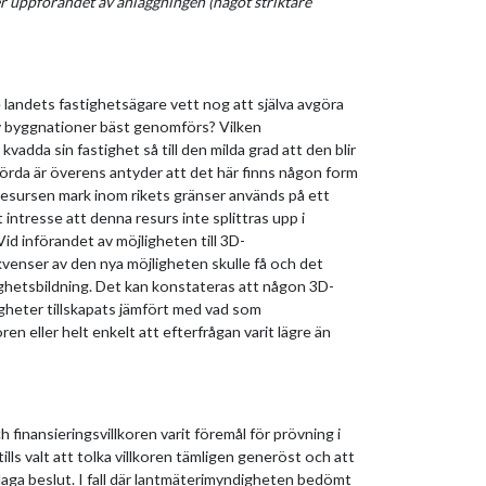
er uppförandet av anläggningen (något striktare
te landets fastighetsägare vett nog att själva avgöra
av byggnationer bäst genomförs? Vilken
vadda sin fastighet så till den milda grad att den blir
berörda är överens antyder att det här finns någon form
resursen mark inom rikets gränser används på ett
t intresse att denna resurs inte splittras upp i
id införandet av möjligheten till 3D-
kvenser av den nya möjligheten skulle få och det
tighetsbildning. Det kan konstateras att någon 3D-
tigheter tillskapats jämfört med vad som
en eller helt enkelt att efterfrågan varit lägre än
 finansieringsvillkoren varit föremål för prövning i
lls valt att tolka villkoren tämligen generöst och att
laga beslut. I fall där lantmäterimyndigheten bedömt