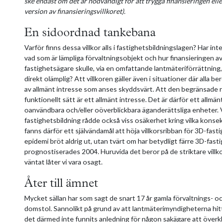
ske endast om det är nödvändigt för att trygga finansieringen ell
version av finansieringsvillkoret).
En sidoordnad tankebana
Varför finns dessa villkor alls i fastighetsbildningslagen? Har in
vad som är lämpliga förvaltningsobjekt och hur finansieringen 
fastighetsägare skulle, via en omfattande lantmäteriförrättning, k
direkt olämplig? Att villkoren gäller även i situationer där alla 
av allmänt intresse som anses skyddsvärt. Att den begränsade 
funktionellt sätt är ett allmänt intresse. Det är därför ett allmän
oanvändbara och/eller oöverblickbara äganderättsliga enheter. V
fastighetsbildning rådde också viss osäkerhet kring vilka konse
fanns därför ett självändamål att höja villkorsribban för 3D-fas
epidemi bröt aldrig ut, utan tvärt om har betydligt färre 3D-fas
prognostiserades 2004. Huruvida det beror på de striktare villkor
väntat låter vi vara osagt.
Åter till ämnet
Mycket sällan har som sagt de snart 17 år gamla förvaltnings- och
domstol. Sannolikt på grund av att lantmäterimyndigheterna hitti
det därmed inte funnits anledning för någon sakägare att överk