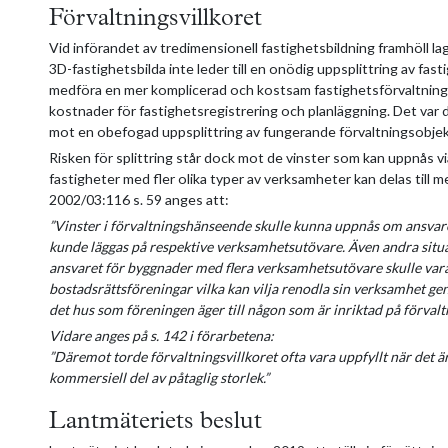
Förvaltningsvillkoret
Vid införandet av tredimensionell fastighetsbildning framhöll la
3D-fastighetsbilda inte leder till en onödig uppsplittring av fas
medföra en mer komplicerad och kostsam fastighetsförvaltning
kostnader för fastighetsregistrering och planläggning. Det var d
mot en obefogad uppsplittring av fungerande förvaltningsobjekt 
Risken för splittring står dock mot de vinster som kan uppnås v
fastigheter med fler olika typer av verksamheter kan delas till me
2002/03:116 s. 59 anges att:
”Vinster i förvaltningshänseende skulle kunna uppnås om ansvare
kunde läggas på respektive verksamhetsutövare. Även andra situa
ansvaret för byggnader med flera verksamhetsutövare skulle vara 
bostadsrättsföreningar vilka kan vilja renodla sin verksamhet ge
det hus som föreningen äger till någon som är inriktad på förvaltn
Vidare anges på s. 142 i förarbetena:
”Däremot torde förvaltningsvillkoret ofta vara uppfyllt när det är
kommersiell del av påtaglig storlek.”
Lantmäteriets beslut