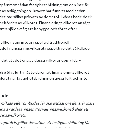
en spärr mot sådan fastighetsbildning om den inte är
et av anläggningen. Kravet har funnits med sedan
det har sällan prövats av domstol. I våras hade dock
nnebörden av villkoret. Finansieringsvillkoret ansågs
garen själv avsåg att bebygga och först efter
illkor, som inte är i spel vid traditionell
llade finansieringsvillkoret respektive det så kallade
det att det ena av dessa villkor är uppfyllda –
se (dvs luft) måste däremot finansieringsvillkoret
ulerat när fastighetsbildningen avser luft och inte
ande:
nybildas
eller
ombildas får ske endast om det står klart
ng av anläggningen (förvaltningsvillkoret) eller att
ingsvillkoret).
 uppförts gäller dessutom att fastighetsbildning får