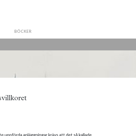
BÖCKER
villkoret
te uppförda anläggningar krävs att det så kallade