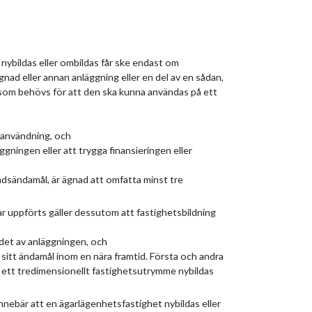
nybildas eller ombildas får ske endast om
nad eller annan anläggning eller en del av en sådan,
r som behövs för att den ska kunna användas på ett
 användning, och
äggningen eller att trygga finansieringen eller
adsändamål, är ägnad att omfatta minst tre
ar uppförts gäller dessutom att fastighetsbildning
ndet av anläggningen, och
 sitt ändamål inom en nära framtid. Första och andra
t ett tredimensionellt fastighetsutrymme nybildas
nnebär att en ägarlägenhetsfastighet nybildas eller