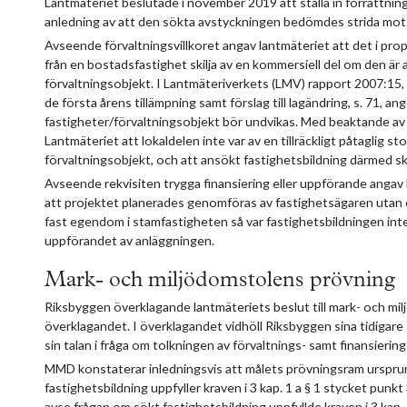
Lantmäteriet beslutade i november 2019 att ställa in förrättn
anledning av att den sökta avstyckningen bedömdes strida mot 3
Avseende förvaltningsvillkoret angav lantmäteriet att det i prop.
från en bostadsfastighet skilja av en kommersiell del om den är a
förvaltningsobjekt. I Lantmäteriverkets (LMV) rapport 2007:15, 
de första årens tillämpning samt förslag till lagändring, s. 71, an
fastigheter/förvaltningsobjekt bör undvikas. Med beaktande a
Lantmäteriet att lokaldelen inte var av en tillräckligt påtaglig st
förvaltningsobjekt, och att ansökt fastighetsbildning därmed sku
Avseende rekvisiten trygga finansiering eller uppförande angav 
att projektet planerades genomföras av fastighetsägaren utan 
fast egendom i stamfastigheten så var fastighetsbildningen inte
uppförandet av anläggningen.
Mark- och miljödomstolens prövning
Riksbyggen överklagande lantmäteriets beslut till mark- och m
överklagandet. I överklagandet vidhöll Riksbyggen sina tidigare
sin talan i fråga om tolkningen av förvaltnings- samt finansiering
MMD konstaterar inledningsvis att målets prövningsram ursprun
fastighetsbildning uppfyller kraven i 3 kap. 1 a § 1 stycket punk
avse frågan om sökt fastighetsbildning uppfyllde kraven i 3 kap. 