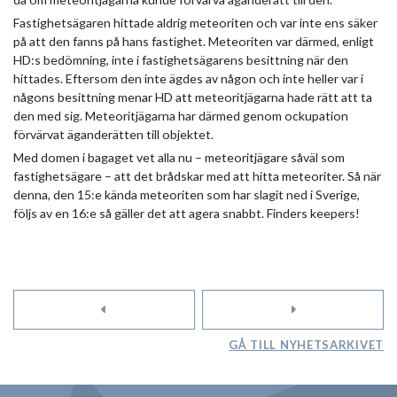
Fastighetsägaren hittade aldrig meteoriten och var inte ens säker
på att den fanns på hans fastighet. Meteoriten var därmed, enligt
HD:s bedömning, inte i fastighetsägarens besittning när den
hittades. Eftersom den inte ägdes av någon och inte heller var i
någons besittning menar HD att meteoritjägarna hade rätt att ta
den med sig. Meteoritjägarna har därmed genom ockupation
förvärvat äganderätten till objektet.
Med domen i bagaget vet alla nu – meteoritjägare såväl som
fastighetsägare – att det brådskar med att hitta meteoriter. Så när
denna, den 15:e kända meteoriten som har slagit ned i Sverige,
följs av en 16:e så gäller det att agera snabbt. Finders keepers!
GÅ TILL NYHETSARKIVET