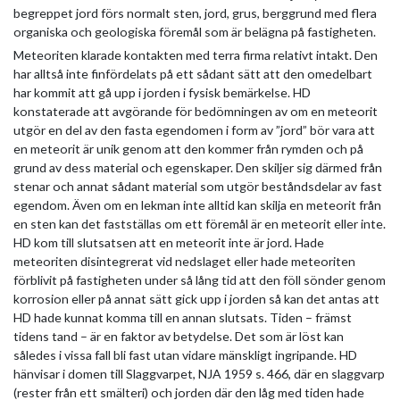
begreppet jord förs normalt sten, jord, grus, berggrund med flera
organiska och geologiska föremål som är belägna på fastigheten.
Meteoriten klarade kontakten med terra firma relativt intakt. Den
har alltså inte finfördelats på ett sådant sätt att den omedelbart
har kommit att gå upp i jorden i fysisk bemärkelse. HD
konstaterade att avgörande för bedömningen av om en meteorit
utgör en del av den fasta egendomen i form av ”jord” bör vara att
en meteorit är unik genom att den kommer från rymden och på
grund av dess material och egenskaper. Den skiljer sig därmed från
stenar och annat sådant material som utgör beståndsdelar av fast
egendom. Även om en lekman inte alltid kan skilja en meteorit från
en sten kan det fastställas om ett föremål är en meteorit eller inte.
HD kom till slutsatsen att en meteorit inte är jord. Hade
meteoriten disintegrerat vid nedslaget eller hade meteoriten
förblivit på fastigheten under så lång tid att den föll sönder genom
korrosion eller på annat sätt gick upp i jorden så kan det antas att
HD hade kunnat komma till en annan slutsats. Tiden – främst
tidens tand – är en faktor av betydelse. Det som är löst kan
således i vissa fall bli fast utan vidare mänskligt ingripande. HD
hänvisar i domen till Slaggvarpet, NJA 1959 s. 466, där en slaggvarp
(rester från ett smälteri) och jorden där den låg med tiden hade