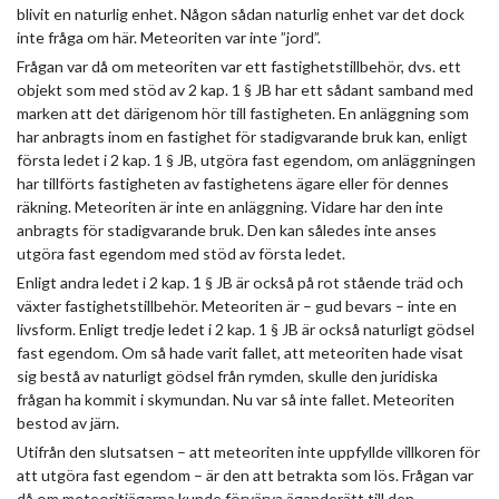
blivit en naturlig enhet. Någon sådan naturlig enhet var det dock
inte fråga om här. Meteoriten var inte ”jord”.
Frågan var då om meteoriten var ett fastighetstillbehör, dvs. ett
objekt som med stöd av 2 kap. 1 § JB har ett sådant samband med
marken att det därigenom hör till fastigheten. En anläggning som
har anbragts inom en fastighet för stadigvarande bruk kan, enligt
första ledet i 2 kap. 1 § JB, utgöra fast egendom, om anläggningen
har tillförts fastigheten av fastighetens ägare eller för dennes
räkning. Meteoriten är inte en anläggning. Vidare har den inte
anbragts för stadigvarande bruk. Den kan således inte anses
utgöra fast egendom med stöd av första ledet.
Enligt andra ledet i 2 kap. 1 § JB är också på rot stående träd och
växter fastighetstillbehör. Meteoriten är – gud bevars – inte en
livsform. Enligt tredje ledet i 2 kap. 1 § JB är också naturligt gödsel
fast egendom. Om så hade varit fallet, att meteoriten hade visat
sig bestå av naturligt gödsel från rymden, skulle den juridiska
frågan ha kommit i skymundan. Nu var så inte fallet. Meteoriten
bestod av järn.
Utifrån den slutsatsen – att meteoriten inte uppfyllde villkoren för
att utgöra fast egendom – är den att betrakta som lös. Frågan var
då om meteoritjägarna kunde förvärva äganderätt till den.