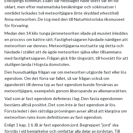
Enköpings kommun. Exakt var nedslaget hade skett var en tid
oklart, men efter matematiska beräkningar och sökinsatser i
området lyckades två meteoritjägare (inte skyddad yrkestitel)
finna meteoriten. De tog med den till Naturhistoriska riksmuseet
för förvaring.
Medan den 14 kilo tunga järnmeteoriten vilade på muséet inleddes
en process om bättre rätt. Fastighetsägaren hävdade nämligen att
meteoriten var dennes. Meteoritjägarna motsatte sig detta och
hävdade i stället att de ägde meteoriten själva eller tillsammans
med fastighetsägaren. Frågan gick från tingsrätt, till hovrätt för att
slutligen landa i Högsta domstolen.
Den huvudsakliga frågan var om meteoriten utgjorde fast eller lös
egendom. Om det förra var fallet, så var frågan också om
äganderätt till denna typ av fast egendom kunde förvärvas av
meteoritjägare, exempelvis genom åberopande av allemansrätten.
Vad som är fast egendom definieras i lag. Den fasta egendomen
bestäms alltså positivt. Det som inte är fast egendom är lös.
Första ledet i den rättsliga prövningen avser alltså att klargöra om
meteoriten ryms inom definitionen av fast egendom.
Enligt 1 kap. 1 § JB är fast egendom jord. Begreppet ”jord” ska
förstås i vid bemärkelse och omfattar alla delar av jordytan. Till