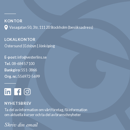
KONTOR
Vasagatan 50, 3 tr, 111 20 Stockholm (besöksadress)
LOKALKONTOR
Östersund | Edsbyn | Jönköping
E-post:
info@vesterlins.se
Tel.
08-684 57 100
Bankgiro:
551-3866
Org. nr.:
556972-5699
NYHETSBREV
Ta del av information om vårt företag, få information
om aktuella kurser och ta del av branschnyheter
Email: