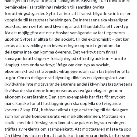
nämligen att bryta oönskat samägande. Klyvning står i funktionell
bemärkelse i särställning i relation till samtliga övriga
förrättningsåtgärder. Syftet är inte att främst tillgodose intressen
kopplade till fastighetsindelningen. De intressena ska visserligen
beaktas, men syftet med klyvning är att tillhandahålla ett verktyg
för att möjliggöra att ett oönskat samägande av fast egendom
upphör. Syftet är alltså till del socialt, till del ekonomiskt – det kan
antas att utveckling och investeringar upphör i egendom där
delägarna inte kan komma överens. Det verktyg som finns i
samäganderättslagen – försäljning på offentlig auktion – är inte
lämpligt som enda verktyg i fråga om den typ av socialt,
ekonomiskt och strategiskt viktig egendom som fastigheter ofta
utgör. Om en delägare vid klyvning tilldelas en klyvningslott vars
likvidvärde inte motsvarar delägarens andel i klyvningsfastighetens
likvidvärde ska denne kompenseras av övriga delägare genom
ekonomisk ersättning. Den som exempelvis har fått för mycket
mark, kanske för att lottläggningen ska uppfylla de tvingande
kraven i 3 kap. FBL, behöver alltså utge ersättning till de delägare
som har underkompenserats vid marktilldelningen. Mottagaren
skulle, med det förslag som lämnats av paketeringsutredningen,
träffas av reglerna om stämpelskatt. Att mottagaren måste ta upp
lån i klyvningslotten för att täcka kostnaderna är rimligt, eftersom