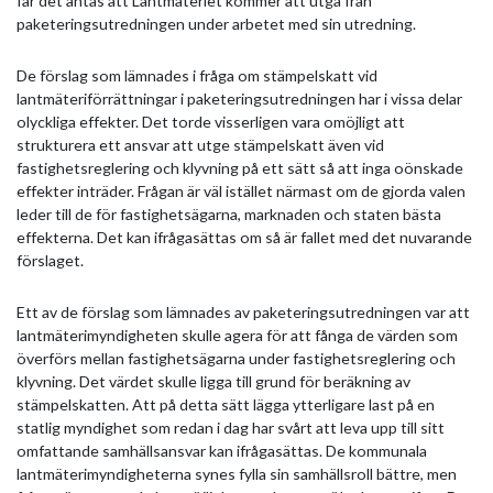
får det antas att Lantmäteriet kommer att utgå från
paketeringsutredningen under arbetet med sin utredning.
De förslag som lämnades i fråga om stämpelskatt vid
lantmäteriförrättningar i paketeringsutredningen har i vissa delar
olyckliga effekter. Det torde visserligen vara omöjligt att
strukturera ett ansvar att utge stämpelskatt även vid
fastighetsreglering och klyvning på ett sätt så att inga oönskade
effekter inträder. Frågan är väl istället närmast om de gjorda valen
leder till de för fastighetsägarna, marknaden och staten bästa
effekterna. Det kan ifrågasättas om så är fallet med det nuvarande
förslaget.
Ett av de förslag som lämnades av paketeringsutredningen var att
lantmäterimyndigheten skulle agera för att fånga de värden som
överförs mellan fastighetsägarna under fastighetsreglering och
klyvning. Det värdet skulle ligga till grund för beräkning av
stämpelskatten. Att på detta sätt lägga ytterligare last på en
statlig myndighet som redan i dag har svårt att leva upp till sitt
omfattande samhällsansvar kan ifrågasättas. De kommunala
lantmäterimyndigheterna synes fylla sin samhällsroll bättre, men