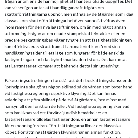
frågan är om ens de har möjlighet att hantera ökade uppgifter. Det
kan visserligen antas att handläggarkraft frigörs om
skatteförrättningarna upphör, men många av de åtgärder som i dag
klassas som skatteförrättningar behöver sannolikt vidtas även
inom ramen för den nya lagstiftningen, om än med något annan
utformning. Frågan är om ökade stämpelskatteintäkter eller en
bredare beskattningsbas väger tyngre än att fastighetsbildningen
kan effektiviseras så att främst Lantmäteriet kan få ned sina
handläggningstider till ett läge som fungerar för både enskilda
fastighetsägare och fastighetsmarknaden i stort. Det kan antas
att Lantmäteriet kommer att behandla detta i sin utredning.
Paketeringsutredningen föreslår att det i beskattningshänseende
i princip inte ska göras någon skillnad på de värden som byter hand
vid fastighetsreglering respektive klyvning. Det kan finnas
anledning att göra skillnad på de två åtgärderna, inte minst med
hänsyn till den funktion de fyller. Vid fastighetsreglering sker vad
som kan liknas vid ett förvärv i juridisk bemärkelse; en
fastighetsägare tilldelas fast egendom, en annan fastighetsägare
får en penningfordran. Förutsättningarna liknar det klassiska
köpet. Förrättningsåtgärden klyvning har en annan funktion,