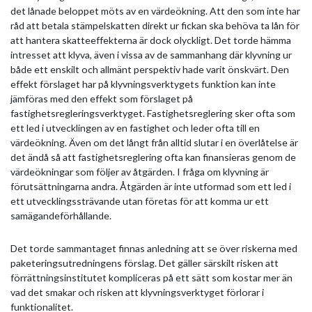
det lånade beloppet möts av en värdeökning. Att den som inte har
råd att betala stämpelskatten direkt ur fickan ska behöva ta lån för
att hantera skatteeffekterna är dock olyckligt. Det torde hämma
intresset att klyva, även i vissa av de sammanhang där klyvning ur
både ett enskilt och allmänt perspektiv hade varit önskvärt. Den
effekt förslaget har på klyvningsverktygets funktion kan inte
jämföras med den effekt som förslaget på
fastighetsregleringsverktyget. Fastighetsreglering sker ofta som
ett led i utvecklingen av en fastighet och leder ofta till en
värdeökning. Även om det långt från alltid slutar i en överlåtelse är
det ändå så att fastighetsreglering ofta kan finansieras genom de
värdeökningar som följer av åtgärden. I fråga om klyvning är
förutsättningarna andra. Åtgärden är inte utformad som ett led i
ett utvecklingssträvande utan företas för att komma ur ett
samägandeförhållande.
Det torde sammantaget finnas anledning att se över riskerna med
paketeringsutredningens förslag. Det gäller särskilt risken att
förrättningsinstitutet kompliceras på ett sätt som kostar mer än
vad det smakar och risken att klyvningsverktyget förlorar i
funktionalitet.