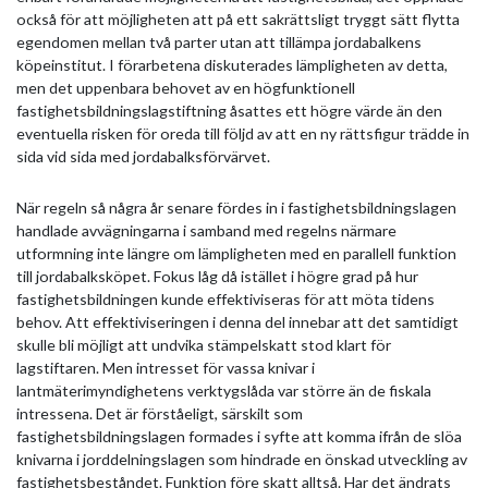
också för att möjligheten att på ett sakrättsligt tryggt sätt flytta
egendomen mellan två parter utan att tillämpa jordabalkens
köpeinstitut. I förarbetena diskuterades lämpligheten av detta,
men det uppenbara behovet av en högfunktionell
fastighetsbildningslagstiftning åsattes ett högre värde än den
eventuella risken för oreda till följd av att en ny rättsfigur trädde in
sida vid sida med jordabalksförvärvet.
När regeln så några år senare fördes in i fastighetsbildningslagen
handlade avvägningarna i samband med regelns närmare
utformning inte längre om lämpligheten med en parallell funktion
till jordabalksköpet. Fokus låg då istället i högre grad på hur
fastighetsbildningen kunde effektiviseras för att möta tidens
behov. Att effektiviseringen i denna del innebar att det samtidigt
skulle bli möjligt att undvika stämpelskatt stod klart för
lagstiftaren. Men intresset för vassa knivar i
lantmäterimyndighetens verktygslåda var större än de fiskala
intressena. Det är förståeligt, särskilt som
fastighetsbildningslagen formades i syfte att komma ifrån de slöa
knivarna i jorddelningslagen som hindrade en önskad utveckling av
fastighetsbeståndet. Funktion före skatt alltså. Har det ändrats