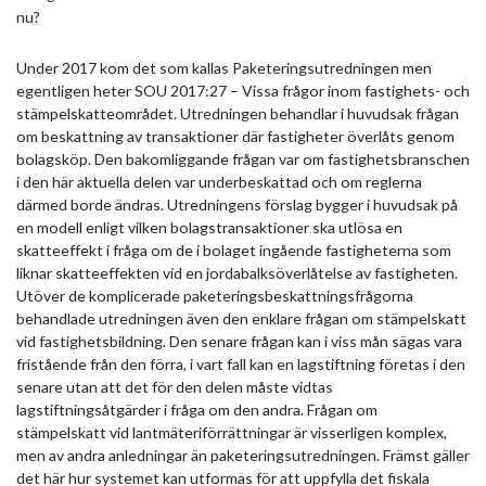
nu?
Under 2017 kom det som kallas Paketeringsutredningen men
egentligen heter SOU 2017:27 – Vissa frågor inom fastighets- och
stämpelskatteområdet. Utredningen behandlar i huvudsak frågan
om beskattning av transaktioner där fastigheter överlåts genom
bolagsköp. Den bakomliggande frågan var om fastighetsbranschen
i den här aktuella delen var underbeskattad och om reglerna
därmed borde ändras. Utredningens förslag bygger i huvudsak på
en modell enligt vilken bolagstransaktioner ska utlösa en
skatteeffekt i fråga om de i bolaget ingående fastigheterna som
liknar skatteeffekten vid en jordabalksöverlåtelse av fastigheten.
Utöver de komplicerade paketeringsbeskattningsfrågorna
behandlade utredningen även den enklare frågan om stämpelskatt
vid fastighetsbildning. Den senare frågan kan i viss mån sägas vara
fristående från den förra, i vart fall kan en lagstiftning företas i den
senare utan att det för den delen måste vidtas
lagstiftningsåtgärder i fråga om den andra. Frågan om
stämpelskatt vid lantmäteriförrättningar är visserligen komplex,
men av andra anledningar än paketeringsutredningen. Främst gäller
det här hur systemet kan utformas för att uppfylla det fiskala