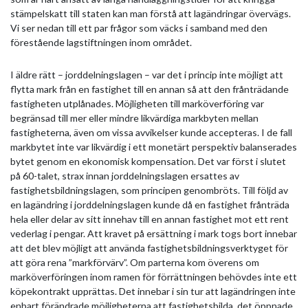
stämpelskatt till staten kan man förstå att lagändringar övervägs.
Vi ser nedan till ett par frågor som väcks i samband med den
förestående lagstiftningen inom området.
I äldre rätt – jorddelningslagen – var det i princip inte möjligt att
flytta mark från en fastighet till en annan så att den frånträdande
fastigheten utplånades. Möjligheten till marköverföring var
begränsad till mer eller mindre likvärdiga markbyten mellan
fastigheterna, även om vissa avvikelser kunde accepteras. I de fall
markbytet inte var likvärdig i ett monetärt perspektiv balanserades
bytet genom en ekonomisk kompensation. Det var först i slutet
på 60-talet, strax innan jorddelningslagen ersattes av
fastighetsbildningslagen, som principen genombröts. Till följd av
en lagändring i jorddelningslagen kunde då en fastighet frånträda
hela eller delar av sitt innehav till en annan fastighet mot ett rent
vederlag i pengar. Att kravet på ersättning i mark togs bort innebar
att det blev möjligt att använda fastighetsbildningsverktyget för
att göra rena ”markförvärv”. Om parterna kom överens om
marköverföringen inom ramen för förrättningen behövdes inte ett
köpekontrakt upprättas. Det innebar i sin tur att lagändringen inte
enbart förändrade möjligheterna att fastighetsbilda, det öppnade