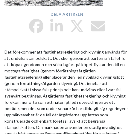
DELA ARTIKELN
Det förekommer att fastighetsreglering och klyvning används för
att undvika stämpelskatt. Det sker genom att parterna istället för
att köpa egendomen och söka lagfart på köpet flyttar den till en
mottagarfastighet (genom förrättningsåtgärden
fastighetsreglering) eller placerar den i en nybildad klyvningslott
(genom förrättningsåtgärden klyvning). Det innebär att
stämpelskatt i vissa fall i princip helt kan undvikas eller i vart fall
avsevärt begränsas. Åtgärderna fastighetsreglering och klyvning
förekommer ofta som ett naturligt led i utvecklingen av ett
område, men det som under senare år har tilldragit sig regeringens
uppmärksamhet är de fall där åtgärderna uppfattas som
konstruerade och enbart företas i avsikt att begränsa
stämpelskatten. Om marknaden använder en statlig myndighet
som är hårt ansatt av långa handläggningstider för att kringgå