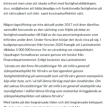
intresset men utan att skada syftet med fastighetsbildningen,
d.v.s. möjligheten att bilda lämpliga och funktionella fastigheter på
ett rättssäkert och tids- samt kostnadseffektivt sätt.
Någon lagstiftning var inte aktuell under 2017 och åren därefter,
sannolikt beroende av den sättning som följde på delar av
fastighetsmarknaden till följd av de nya amorteringskraven som
infördes under året. Under förra året börjar det dock röra på sig. I
budgetpropositionen från hösten 2020 framgår att Lantmäteriet
tilldelas 3 000 000 kronor för en utredning om stämpelskatt.
Uppdraget formaliseras senare genom ett beslut från
Finansdepartementet. Enligt beslutet ska Lantmäteriet
”utreda om det finns förutsättningar för att införa generell
stämpelskatteplikt för förvärv av fast egendom genom
fastighetsbildning på sammasätt som vid förvärv genom exempelvis
köp eller byte, och i så fall lämna förslag med den innebörden. Om
det saknas förutsättningar för att införa en generell skatteplikt ska
myndigheten i stället lämna förslag som motverkar kringgående av
stämpelskatteplikten vid sådana förvärv.”
Med tanke på den begränsade tiden och det begränsade beloppet