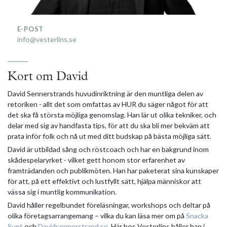
E-POST
info@vesterlins.se
Kort om David
David Sennerstrands huvudinriktning är den muntliga delen av
retoriken - allt det som omfattas av HUR du säger något för att
det ska få största möjliga genomslag. Han lär ut olika tekniker, och
delar med sig av handfasta tips, för att du ska bli mer bekväm att
prata inför folk och nå ut med ditt budskap på bästa möjliga sätt.
David är utbildad sång och röstcoach och har en bakgrund inom
skådespelaryrket - vilket gett honom stor erfarenhet av
framträdanden och publikmöten. Han har paketerat sina kunskaper
för att, på ett effektivt och lustfyllt sätt, hjälpa människor att
vässa sig i muntlig kommunikation.
David håller regelbundet föreläsningar, workshops och deltar på
olika företagsarrangemang – vilka du kan läsa mer om på
Snacka
Sunt
och
Davidsennerstrand.se
. Här hos Vesterlins håller han i